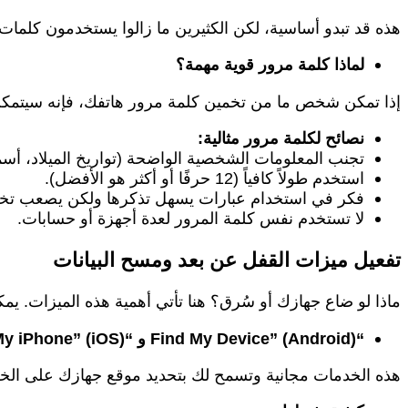
هذه قد تبدو أساسية، لكن الكثيرين ما زالوا يستخدمون كلمات
لماذا كلمة مرور قوية مهمة؟
إذا تمكن شخص ما من تخمين كلمة مرور هاتفك، فإنه سيتمك
نصائح لكلمة مرور مثالية:
تجنب المعلومات الشخصية الواضحة (تواريخ الميلاد، أسماء 
استخدم طولاً كافياً (12 حرفًا أو أكثر هو الأفضل).
فكر في استخدام عبارات يسهل تذكرها ولكن يصعب تخمينها (e: “MyDogLovesToPlayInThePark!2024
لا تستخدم نفس كلمة المرور لعدة أجهزة أو حسابات.
تفعيل ميزات القفل عن بعد ومسح البيانات
ماذا لو ضاع جهازك أو سُرق؟ هنا تأتي أهمية هذه الميزات. ي
“Find My Device” (Android) و “Find My iPhone” (iOS):
هذه الخدمات مجانية وتسمح لك بتحديد موقع جهازك على الخري