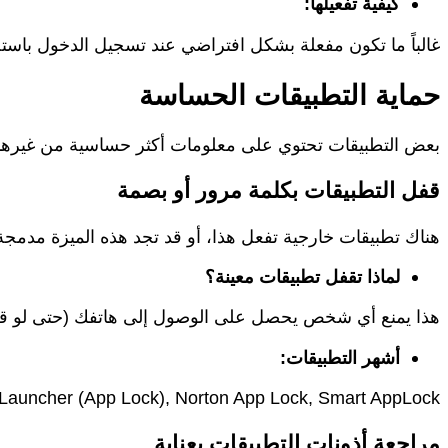
كيفية تفعيلها:
غالباً ما تكون مفعلة بشكل افتراضي عند تسجيل الدخول باستخدام حساب Google أو Apple ID الخاص بك. تأكد من تفعيلها في إ
حماية التطبيقات الحساسة
بعض التطبيقات تحتوي على معلومات أكثر حساسية من غيرها، 
قفل التطبيقات بكلمة مرور أو بصمة
هناك تطبيقات خارجية تفعل هذا، أو قد تجد هذه الميزة مدمجة في بعض هواتف Android. تسمح لك بتعيين كلمة مرور أو استخدا
لماذا تقفل تطبيقات معينة؟
هذا يمنع أي شخص يحصل على الوصول إلى هاتفك (حتى لو قام
أشهر التطبيقات:
Buzz Launcher (App Lock), Norton App Lock, Smart AppLock. ابحث عن هذه الأنواع من التطبيقات في متجر التطبيقا
مراجعة أذونات التطبيقات بعناية