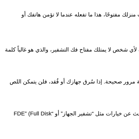
لك مفتوحًا، هذا ما تفعله عندما لا تؤمن هاتفك أو
 لأي شخص لا يمتلك مفتاح فك التشفير، والذي هو غالباً كلمة
 مرور صحيحة. إذا سُرق جهازك أو فُقد، فلن يتمكن اللص
تختلف الإعدادات قليلاً بين أجهزة Android و iOS. عادةً ما تجدها تحت قسم “الأمان” أو “الخصوصية” في إعدادات هاتفك. ابحث عن خيارات مثل “تشفير الجهاز” أو “FDE” (Full Disk