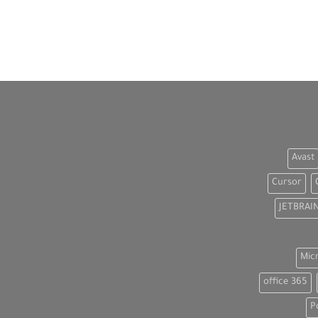
Avast
Cursor
JETBRAI
Mic
office 365
P