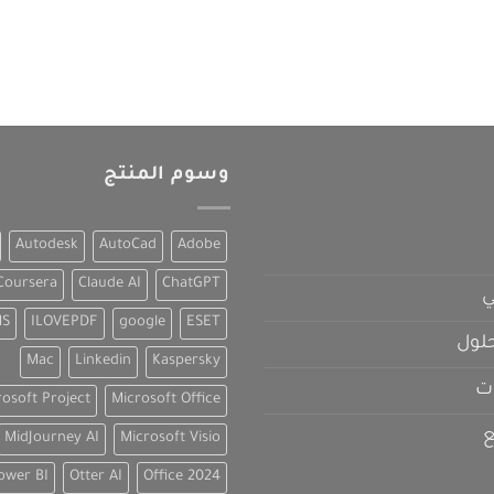
وسوم المنتج
Autodesk
AutoCad
Adobe
Coursera
Claude AI
ChatGPT
ي
NS
ILOVEPDF
google
ESET
لول
Mac
Linkedin
Kaspersky
ت
rosoft Project
Microsoft Office
ع
MidJourney AI
Microsoft Visio
ower BI
Otter AI
Office 2024