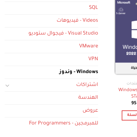
SQL
Videos - فيديوهات
Visual Studio - فيجوال ستوديو
VMware
VPN
Windows - وندوز
اشتراكات
Windows
ST
الهندسة
سعر
السعر
9
أصلي
الحالي
عروض
:
هو:
لسلة
95 $.
11
للمبرمجين - For Programmers