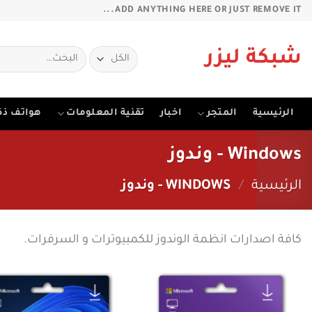
خطي
ADD ANYTHING HERE OR JUST REMOVE IT...
لمحتوى
البحث
شبكة ليزر
عن:
الرئيسية
المتجر
اخبار
تقنية المعلومات
هواتف ذك
Windows - وندوز
الرئيسية
/
WINDOWS - وندوز
كافة اصدارات انظمة الوندوز للكمبيوترات و السرفرات.