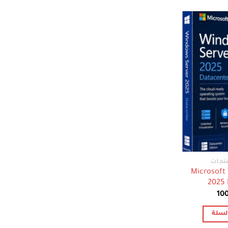
Microsoft
2025 
سعر
السعر
10
صلي
الحالي
هو:
لسلة
100 $.
1