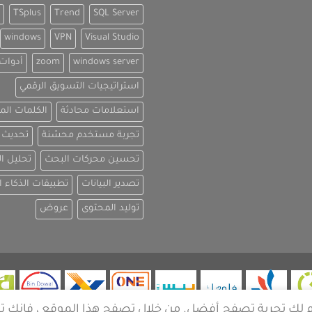
TSplus
Trend
SQL Server
windows
VPN
Visual Studio
windows server
zoom
أدوات EO
استراتيجيات التسويق الرقمي
استعلامات محادثة
الكلمات الم
تجربة مستخدم محسّنة
تحديث ا
تحسين محركات البحث
تحليل ا
تصدير البيانات
تطبيقات الذكاء 
توليد المحتوى
عروض
دم لك تجربة تصفح أفضل. من خلال تصفح هذا الموقع ، فإنك ت