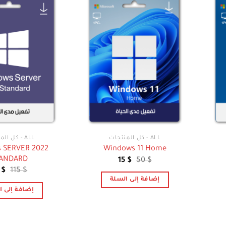
ALL - كل المنتجات
ALL - كل المنتجات
 SERVER 2022
Windows 11 Home
ANDARD
السعر
السعر
15
$
50
$
الأصلي
الحالي
ال
5
$
115
$
هو:
هو:
ال
إضافة إلى السلة
15 $.
50 $.
هو
إضافة إلى ا
5 $.