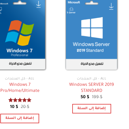
ALL - كل المنتجات
ALL - كل المنتجات
Windows 7
Windows SERVER 2019
Pro/Home/Ultimate
STANDARD
السعر
السعر
50
$
199
$
الأصلي
الحالي
هو:
هو:
تم التقييم
السعر
السعر
10
$
20
$
إضافة إلى السلة
50 $.
199 $.
5.00
من 5
الأصلي
الحالي
هو:
هو:
إضافة إلى السلة
10 $.
20 $.