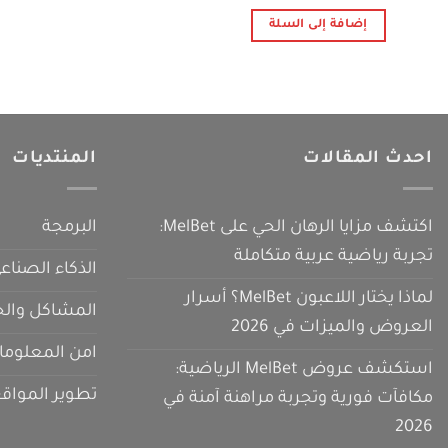
الأصلي
الحالي
هو:
هو:
إضافة إلى السلة
60 $.
200 $.
احدث المقالات
المنتديات
اكتشف مزايا الرهان الحي على MelBet:
البرمجة
تجربة رياضية عربية متكاملة
الذكاء الصناع
لماذا يختار اللاعبون MelBet؟ أسرار
المشاكل والح
العروض والميزات في 2026
امن المعلوما
استكشف عروض MelBet الرياضية:
تطوير المواق
مكافآت فورية وتجربة مراهنة آمنة في
2026