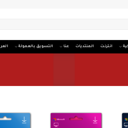
ية
انترنت
المنتديات
عنا
التسويق بالعمولة
العرب