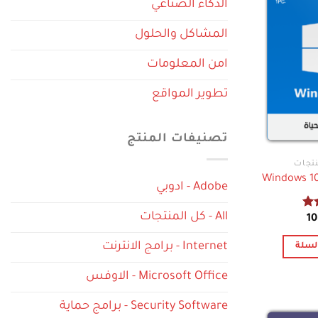
الذكاء الصناعي
المشاكل والحلول
امن المعلومات
تطوير المواقع
تصنيفات المنتج
Windows 10
Adobe - ادوبي
All - كل المنتجات
م
سعر
السعر
1
أصلي
الحالي
:
هو:
Internet - برامج الانترنت
لسلة
10 $.
3
Microsoft Office - الاوفس
Security Software - برامج حماية