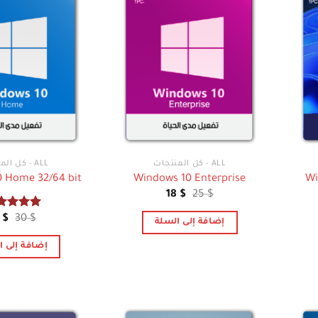
ALL - كل المنتجات
ALL - كل المنتجات
 Home 32/64 bit
Windows 10 Enterprise
Wi
السعر
السعر
18
$
25
$
الأصلي
الحالي
هو:
هو:
تم التقيي
ال
0
$
30
$
إضافة إلى السلة
18 $.
25 $.
5.00
من 5
ال
هو
إضافة إلى ا
0 $.