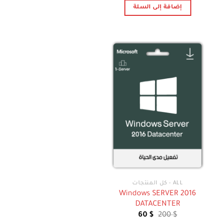
هو:
هو:
إضافة إلى السلة
99 $.
120 $.
ALL - كل المنتجات
Windows SERVER 2016
DATACENTER
السعر
السعر
60
$
200
$