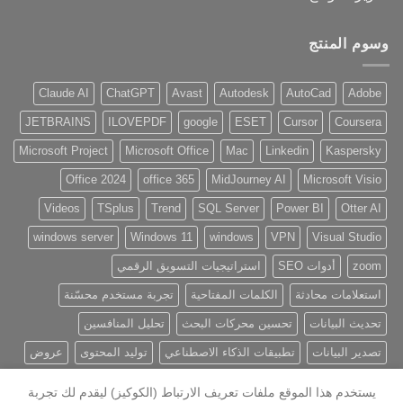
وسوم المنتج
Claude AI
ChatGPT
Avast
Autodesk
AutoCad
Adobe
JETBRAINS
ILOVEPDF
google
ESET
Cursor
Coursera
Microsoft Project
Microsoft Office
Mac
Linkedin
Kaspersky
Office 2024
office 365
MidJourney AI
Microsoft Visio
Videos
TSplus
Trend
SQL Server
Power BI
Otter AI
windows server
Windows 11
windows
VPN
Visual Studio
zoom
أدوات SEO
استراتيجيات التسويق الرقمي
استعلامات محادثة
الكلمات المفتاحية
تجربة مستخدم محسّنة
تحديث البيانات
تحسين محركات البحث
تحليل المنافسين
تصدير البيانات
تطبيقات الذكاء الاصطناعي
توليد المحتوى
عروض
يستخدم هذا الموقع ملفات تعريف الارتباط (الكوكيز) ليقدم لك تجربة