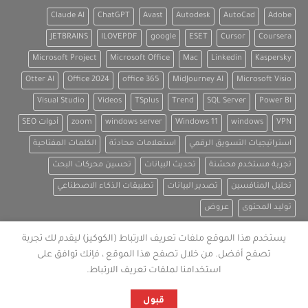
Claude AI
ChatGPT
Avast
Autodesk
AutoCad
Adobe
JETBRAINS
ILOVEPDF
google
ESET
Cursor
Coursera
Microsoft Project
Microsoft Office
Mac
Linkedin
Kaspersky
Otter AI
Office 2024
office 365
MidJourney AI
Microsoft Visio
Visual Studio
Videos
TSplus
Trend
SQL Server
Power BI
VPN
windows
Windows 11
windows server
zoom
أدوات SEO
استراتيجيات التسويق الرقمي
استعلامات محادثة
الكلمات المفتاحية
تجربة مستخدم محسّنة
تحديث البيانات
تحسين محركات البحث
تحليل المنافسين
تصدير البيانات
تطبيقات الذكاء الاصطناعي
توليد المحتوى
عروض
يستخدم هذا الموقع ملفات تعريف الارتباط (الكوكيز) ليقدم لك تجربة
تصفح أفضل. من خلال تصفح هذا الموقع ، فإنك توافق على
استخدامنا لملفات تعريف الارتباط.
قبول
جميع الحقوق محفوظة :
Copyright 2026 © LEZR.NET