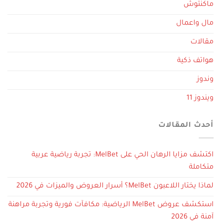
ماكنتوش
مال واعمال
مقالات
هواتف ذكية
وندوز
ويندوز 11
أحدث المقالات
اكتشف مزايا الرهان الحي على MelBet: تجربة رياضية عربية
متكاملة
لماذا يختار اللاعبون MelBet؟ أسرار العروض والميزات في 2026
استكشف عروض MelBet الرياضية: مكافآت فورية وتجربة مراهنة
آمنة في 2026