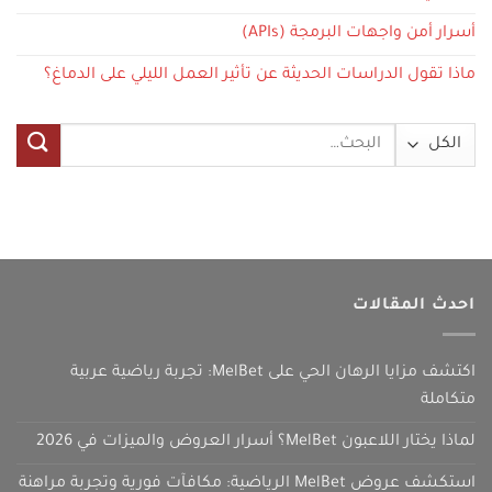
أسرار أمن واجهات البرمجة (APIs)
ماذا تقول الدراسات الحديثة عن تأثير العمل الليلي على الدماغ؟
البحث
عن:
احدث المقالات
اكتشف مزايا الرهان الحي على MelBet: تجربة رياضية عربية
متكاملة
لماذا يختار اللاعبون MelBet؟ أسرار العروض والميزات في 2026
استكشف عروض MelBet الرياضية: مكافآت فورية وتجربة مراهنة