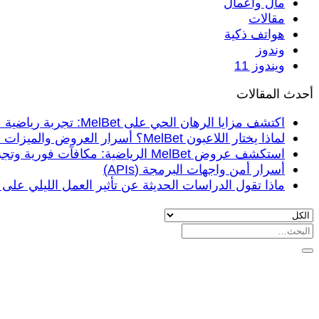
مال واعمال
مقالات
هواتف ذكية
وندوز
ويندوز 11
أحدث المقالات
اكتشف مزايا الرهان الحي على MelBet: تجربة رياضية عربية متكاملة
لماذا يختار اللاعبون MelBet؟ أسرار العروض والميزات في 2026
استكشف عروض MelBet الرياضية: مكافآت فورية وتجربة مراهنة آمنة في 2026
أسرار أمن واجهات البرمجة (APIs)
ماذا تقول الدراسات الحديثة عن تأثير العمل الليلي على 
البحث
عن: