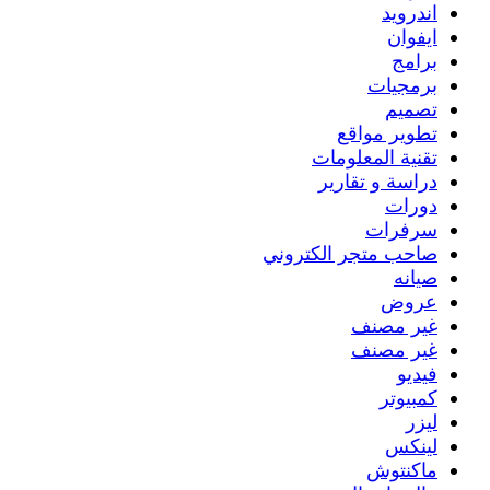
اندرويد
ايفوان
برامج
برمجيات
تصميم
تطوير مواقع
تقنية المعلومات
دراسة و تقارير
دورات
سرفرات
صاحب متجر الكتروني
صيانه
عروض
غير مصنف
غير مصنف
فيديو
كمبيوتر
ليزر
لينكس
ماكنتوش