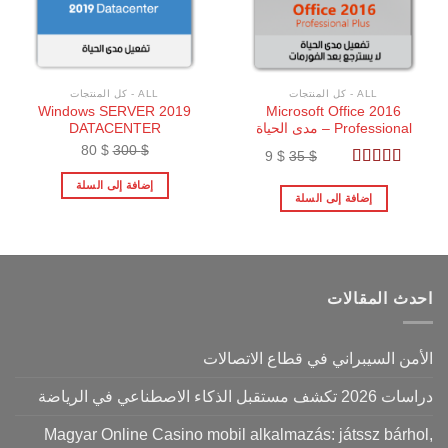
ALL - كل المنتجات
ALL - كل المنتجات
Windows SERVER 2019
Microsoft Office 2016
Professional – مدى الحياة
DATACENTER
السعر
السعر
السعر
السعر
80
$
300
$
9
$
35
$
الأصلي
الحالي
الأصلي
الحالي
تم التقييم
إضافة إلى السلة
هو:
هو:
هو:
هو:
5.00
من 5
إضافة إلى السلة
80 $.
300 $.
9 $.
35 $.
احدث المقالات
الأمن السيبراني في قطاع الاتصالات
دراسات 2026 تكشف مستقبل الذكاء الاصطناعي في الرياضة
Magyar Online Casino mobil alkalmazás: játssz bárhol,