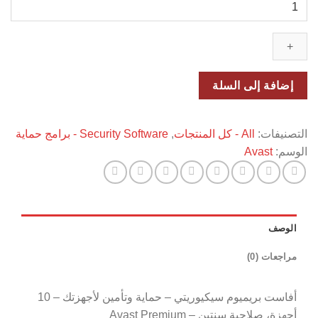
كمية
Avast
Premium
Security
عدد
10
إضافة إلى السلة
اجهزه
-
مدة
التصنيفات:
All - كل المنتجات
,
Security Software - برامج حماية
سنتين
الوسم:
Avast
الوصف
مراجعات (0)
أفاست بريميوم سيكيوريتي – حماية وتأمين لأجهزتك – 10
أجهزة، صلاحية سنتين – Avast Premium