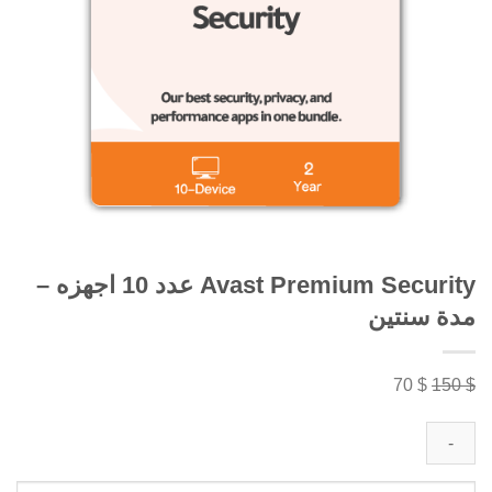
Avast Premium Security عدد 10 اجهزه –
مدة سنتين
السعر
السعر
70
$
150
$
الأصلي
الحالي
هو:
هو:
70 $.
150 $.