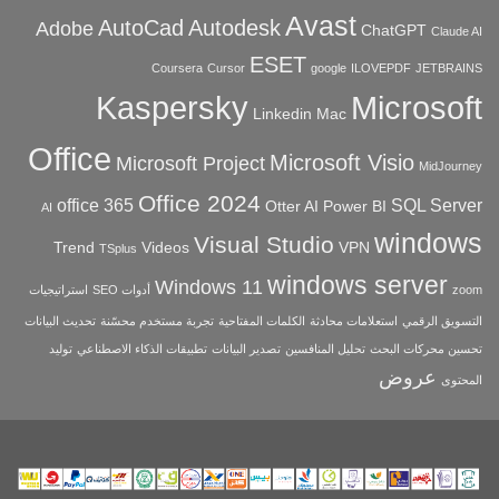
Avast
AutoCad
Autodesk
Adobe
ChatGPT
Claude AI
ESET
Coursera
Cursor
google
ILOVEPDF
JETBRAINS
Microsoft
Kaspersky
Linkedin
Mac
Office
Microsoft Visio
Microsoft Project
MidJourney
Office 2024
office 365
SQL Server
Otter AI
Power BI
AI
windows
Visual Studio
Trend
Videos
VPN
TSplus
windows server
Windows 11
zoom
أدوات SEO
استراتيجيات
التسويق الرقمي
استعلامات محادثة
الكلمات المفتاحية
تجربة مستخدم محسّنة
تحديث البيانات
تحسين محركات البحث
تحليل المنافسين
تصدير البيانات
تطبيقات الذكاء الاصطناعي
توليد
عروض
المحتوى