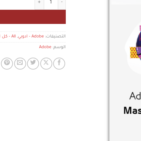
هو:
هو:
8 $.
30 $.
التصنيفات:
Adobe - ادوبي
,
All - كل المنتجات
الوسم:
Adobe