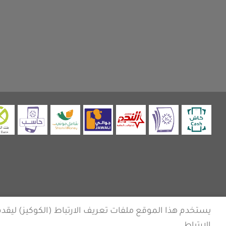
يستخدم هذا الموقع ملفات تعريف الارتباط (الكوكيز) ليق