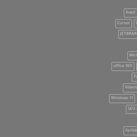
Avast
Cursor
JETBRAI
Mic
office 365
P
Videos
Windows 11
S
فتاحية