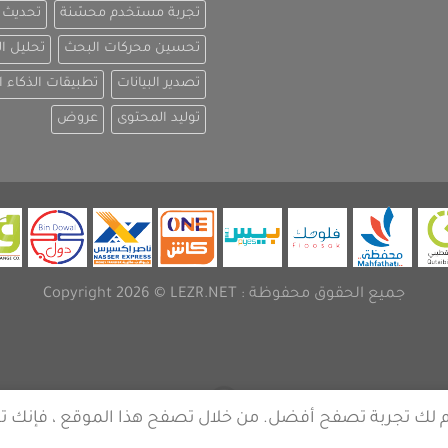
تجربة مستخدم محسّنة
تحديث ا
تحسين محركات البحث
تحليل ا
تصدير البيانات
تطبيقات الذكاء 
توليد المحتوى
عروض
جميع الحقوق محفوظة :
Copyright 2026 © LEZR.NET
دم لك تجربة تصفح أفضل. من خلال تصفح هذا الموقع ، فإنك ت