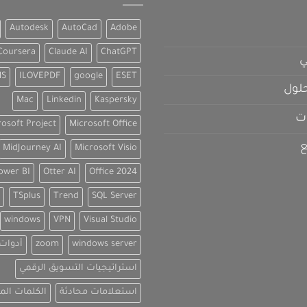
Autodesk
AutoCad
Adobe
Coursera
Claude AI
ChatGPT
ي
NS
ILOVEPDF
google
ESET
لول
Mac
Linkedin
Kaspersky
ت
rosoft Project
Microsoft Office
ع
MidJourney AI
Microsoft Visio
ower BI
Otter AI
Office 2024
TSplus
Trend
SQL Server
windows
VPN
Visual Studio
windows server
zoom
أدوات EO
استراتيجيات التسويق الرقمي
استعلامات محادثة
الكلمات الم