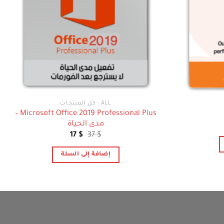
ALL - كل المنتجات
Microsoft Office 2019 Professional Plus –
مدى الحياة
عر
لي
السعر
السعر
17
$
37
$
الأصلي
الحالي
هو:
هو:
إضافة إلى السلة
17 $.
37 $.