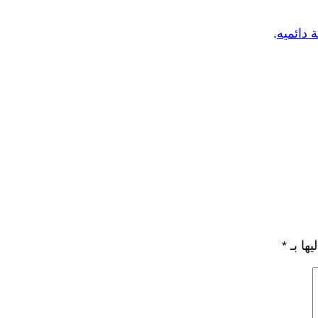
 دائميه
.
يها بـ
*