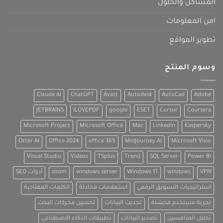
المشاكل والحلول
امن المعلومات
تطوير المواقع
وسوم المنتج
Claude AI
ChatGPT
Avast
Autodesk
AutoCad
Adobe
JETBRAINS
ILOVEPDF
google
ESET
Cursor
Coursera
Microsoft Project
Microsoft Office
Mac
Linkedin
Kaspersky
Otter AI
Office 2024
office 365
MidJourney AI
Microsoft Visio
Visual Studio
Videos
TSplus
Trend
SQL Server
Power BI
VPN
windows
Windows 11
windows server
zoom
أدوات SEO
استراتيجيات التسويق الرقمي
استعلامات محادثة
الكلمات المفتاحية
تجربة مستخدم محسّنة
تحديث البيانات
تحسين محركات البحث
تحليل المنافسين
تصدير البيانات
تطبيقات الذكاء الاصطناعي