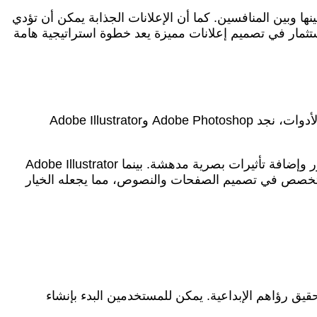
ينها وبين المنافسين. كما أن الإعلانات الجذابة يمكن أن تؤدي
ستثمار في تصميم إعلانات مميزة يعد خطوة استراتيجية هامة
تقدم شركة أدوبي مجموعة من الأدوات الذكية والمرخصة التي تسهل عملية تصميم الإعلانات بشكل احترافي. من بين هذه الأدوات، نجد Adobe Photoshop وAdobe Illustrator
Adobe Photoshop هو الأداة الأكثر شهرة في تحرير الصور وتصميم الرسوميات، حيث يتيح للمستخدمين إمكانية تعديل الصور وإضافة تأثيرات بصرية مدهشة. بينما Adobe Illustrator
ميات المتجهة، مما يجعله مثاليًا لإنشاء الشعارات والرسومات المعقدة. أما Adobe InDesign، فهو متخصص في تصميم الصفحات والنصوص، مما يجعله الخيار
على تحقيق رؤاهم الإبداعية. يمكن للمستخدمين البدء بإنشاء