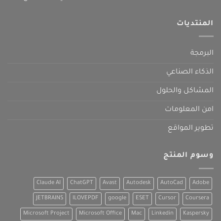
المنتديات
البرمجة
الذكاء الصناعي
المشاكل والحلول
امن المعلومات
تطوير المواقع
وسوم المنتج
Claude AI
ChatGPT
Avast
Autodesk
AutoCad
Adobe
JETBRAINS
ILOVEPDF
google
ESET
Cursor
Coursera
Microsoft Project
Microsoft Office
Mac
Linkedin
Kaspersky