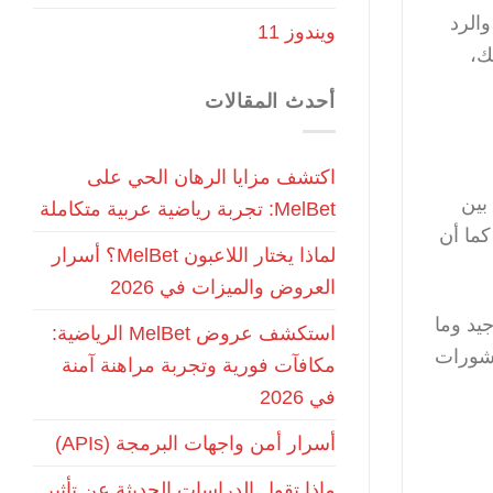
الرد
ويندوز 11
ك،
أحدث المقالات
اكتشف مزايا الرهان الحي على
بين
MelBet: تجربة رياضية عربية متكاملة
 وتحريره. كما أن
لماذا يختار اللاعبون MelBet؟ أسرار
العروض والميزات في 2026
عمل بشكل جيد وما
استكشف عروض MelBet الرياضية:
” تساعد في جدولة المنشورات
مكافآت فورية وتجربة مراهنة آمنة
في 2026
أسرار أمن واجهات البرمجة (APIs)
ماذا تقول الدراسات الحديثة عن تأثير