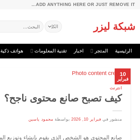
خطي
ADD ANYTHING HERE OR JUST REMOVE IT...
لمحتوى
شبكة ليزر
البحث
عن:
الرئيسية
المتجر
اخبار
تقنية المعلومات
هواتف ذكية
10
فبراير
انترنت
كيف تصبح صانع محتوى ناجح؟
منشور في
فبراير 10, 2026
بواسطة
محمود ياسين
صانع المحتوى هو الشخص الذي يقوم بإنشاء وتوزيع ال