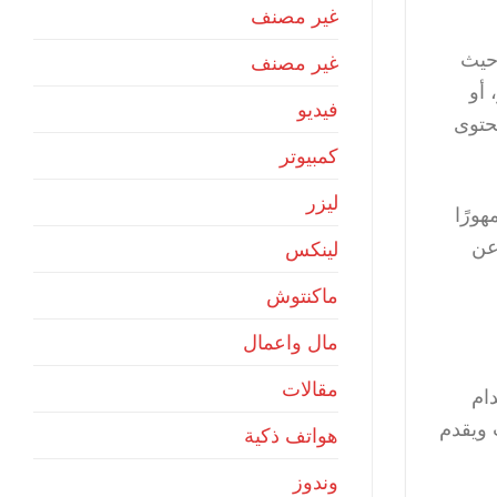
غير مصنف
حيث
غير مصنف
 أو
فيديو
حتوى
كمبيوتر
ليزر
ورًا
عن
لينكس
ماكنتوش
مال واعمال
مقالات
ام
 ويقدم
هواتف ذكية
وندوز