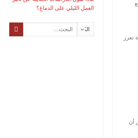
ع
العمل الليلي على الدماغ؟
البحث
عن:
 تعزز
 أن