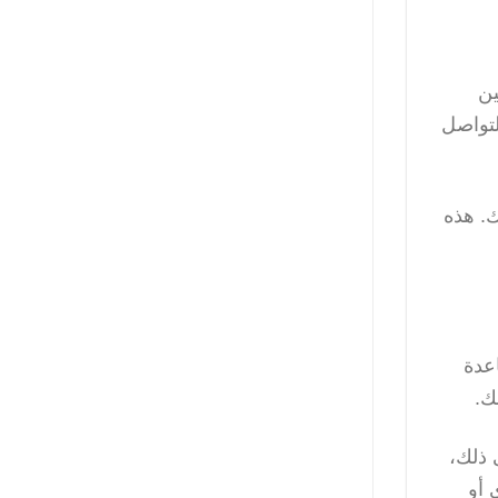
ين
التواصل
. هذه
عدة
ك.
 ذلك،
ري أو