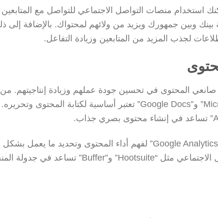
ك استخدام منصات التواصل الاجتماعي للتواصل مع المتابعين و
ة بينك وبين جمهورك ويزيد من ولائهم لمحتواك. بالإضافة إلى ذل
اعات لجذب المزيد من المتابعين وزيادة التفاعل.
حتوى
 صانعي المحتوى في تحسين جودة عملهم وزيادة إنتاجيتهم. من 
هذه الأدوات، برامج تحرير النصوص مثل “Microsoft Word” و”Google Docs” تعتبر أساسية لكتابة المحتوى
بالإضافة إلى ذلك، يمكن استخدام أدوات التحليل مثل “Google Analytics” لفهم أداء المحتوى وتحديد ما ي
يحتاج إلى تحسين. كما أن منصات إدارة وسائل التواصل الاجتماعي مثل “Hootsuite” و”Buffer