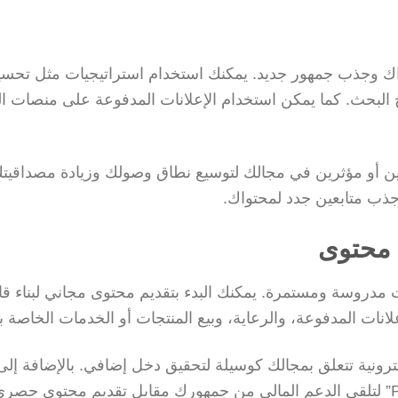
واك وجذب جمهور جديد. يمكنك استخدام استراتيجيات مثل تحس
اك في نتائج البحث. كما يمكن استخدام الإعلانات المدفوعة على منصات 
ن أو مؤثرين في مجالك لتوسيع نطاق وصولك وزيادة مصداقيتك
ذب متابعين جدد لمحتواك.
 محتوى
 مدروسة ومستمرة. يمكنك البدء بتقديم محتوى مجاني لبناء قا
علانات المدفوعة، والرعاية، وبيع المنتجات أو الخدمات الخاصة ب
كترونية تتعلق بمجالك كوسيلة لتحقيق دخل إضافي. بالإضافة إلى
يمكن استخدام منصات التمويل الجماعي مثل “Patreon” لتلقي الدعم المالي من جمهورك مقابل تقديم محتوى حص