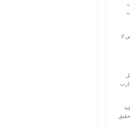
ت
ت
ص لا
ل
جارب
ية
تحقيق