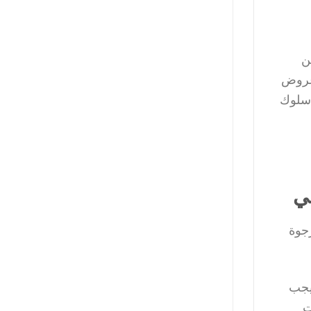
ن
رسائل مخصصة وعروض
ء الحملات وفهم سلوك
ي
رجوة
 يجب
ت