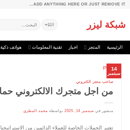
خطي
ADD ANYTHING HERE OR JUST REMOVE IT...
لمحتوى
شبكة ليزر
البحث
عن:
الرئيسية
المتجر
اخبار
تقنية المعلومات
هواتف ذكية
14
سبتمبر
صاحب متجر الكتروني
من اجل متجرك الالكتروني حملا
منشور في
سبتمبر 14, 2025
بواسطة
محمد المطري
تعتبر الحملات الخاصة للعملاء الدائمين من الاستراتيجيا