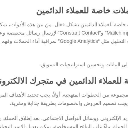
لات خاصة للعملاء الدائمين
ات خاصة للعملاء الدائمين بشكل فعال. من بين هذه الأدوات، يمك
استخدام منصات التسويق عبر البريد الإلكتروني مثل “Mailchimp” و”Constant Contact” لإرسال 
خاصة للعملاء. بالإضافة إلى ذلك، يمكن استخدام أدوات التحليل مثل “Google Analytics” لمراقبة أدا
لى البيانات وتحسين استراتيجيات التسويق.
لعملاء الدائمين في متجرك الالكترون
 مجموعة من الخطوات المنهجية. أولاً، يجب تحديد الأهداف الم
، يجب تصميم العروض والخصومات بطريقة جذابة ومغرية.
بريد الإلكتروني ووسائل التواصل الاجتماعي. بعد إطلاق الحملة،
ة الحملة. بناءً على النتائج المستخلصة، يمكن تعديل الاستراتيجيا