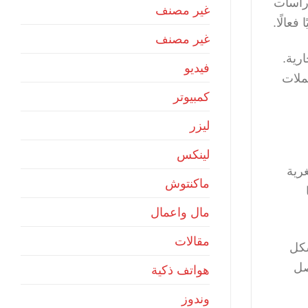
دراسات
غير مصنف
عالًا.
غير مصنف
رية.
فيديو
ملات
كمبيوتر
ليزر
لينكس
رية
ماكنتوش
مال واعمال
مقالات
شكل
صل
هواتف ذكية
وندوز