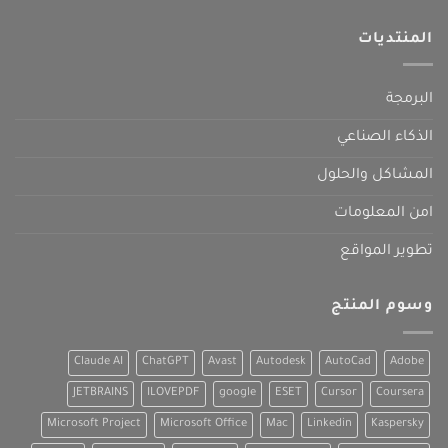
المنتديات
البرمجة
الذكاء الصناعي
المشاكل والحلول
امن المعلومات
تطوير المواقع
وسوم المنتج
Claude AI
ChatGPT
Avast
Autodesk
AutoCad
Adobe
JETBRAINS
ILOVEPDF
google
ESET
Cursor
Coursera
Microsoft Project
Microsoft Office
Mac
Linkedin
Kaspersky