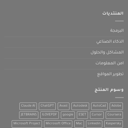
المنتديات
البرمجة
الذكاء الصناعي
المشاكل والحلول
امن المعلومات
تطوير المواقع
وسوم المنتج
Claude AI
ChatGPT
Avast
Autodesk
AutoCad
Adobe
JETBRAINS
ILOVEPDF
google
ESET
Cursor
Coursera
Microsoft Project
Microsoft Office
Mac
Linkedin
Kaspersky