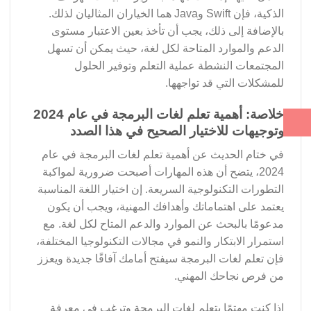
الذكية، فإن Swift وJava هما الخياران المثاليان لذلك.
بالإضافة إلى ذلك، يجب أن تأخذ بعين الاعتبار مستوى
الدعم والموارد المتاحة لكل لغة، حيث يمكن أن تسهل
المجتمعات النشطة عملية التعلم وتوفير الحلول
للمشكلات التي قد تواجهها.
خلاصة: أهمية تعلم لغات البرمجة في عام 2024
وتوجيهات للاختيار الصحيح في هذا الصدد
في ختام الحديث عن أهمية تعلم لغات البرمجة في عام
2024، يتضح أن هذه المهارات أصبحت ضرورية لمواكبة
التطورات التكنولوجية السريعة. إن اختيار اللغة المناسبة
يعتمد على اهتماماتك وأهدافك المهنية، ويجب أن يكون
مدعومًا بالبحث عن الموارد والدعم المتاح لكل لغة. مع
استمرار الابتكار والنمو في مجالات التكنولوجيا المختلفة،
فإن تعلم لغات البرمجة سيفتح أمامك آفاقًا جديدة ويعزز
من فرص نجاحك المهني.
إذا كنت مهتمًا بتعلم لغات البرمجة وترغب في معرفة