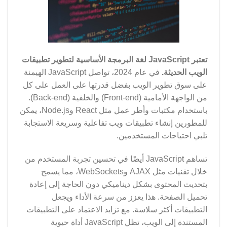
تعتبر JavaScript لغة البرمجة الأساسية لتطوير تطبيقات
الويب الحديثة.
في عام 2024، تواصل JavaScript الهيمنة
على سوق تطوير الويب بفضل قدرتها على العمل على كل
من الواجهة الأمامية (Front-end) والخلفية (Back-end).
باستخدام مكتبات وأطر عمل مثل React وNode.js، يمكن
للمطورين إنشاء تطبيقات ويب تفاعلية وسريعة الاستجابة
تلبي احتياجات المستخدمين.
تساهم JavaScript أيضًا في تحسين تجربة المستخدم من
خلال تقنيات مثل AJAX وWebSockets، مما يسمح
بتحديث المحتوى بشكل ديناميكي دون الحاجة إلى إعادة
تحميل الصفحة. هذا يعزز من سرعة الأداء ويجعل
التطبيقات أكثر سلاسة. مع تزايد الاعتماد على التطبيقات
المستندة إلى الويب، تظل JavaScript أداة حيوية