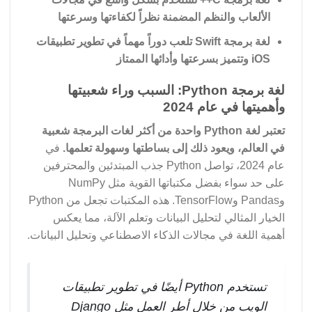
الألعاب والنظم المضمنة نظراً لكفاءتها وسرعتها
لغة برمجة Swift تلعب دوراً مهماً في تطوير تطبيقات
iOS وتتميز بسرعتها وأدائها الممتاز
لغة برمجة Python: السبب وراء شعبيتها
وأهميتها في عام 2024
تعتبر لغة Python واحدة من أكثر لغات البرمجة شعبية
في العالم، ويعود ذلك إلى بساطتها وسهولة تعلمها.
في
عام 2024، تواصل Python جذب المبتدئين والمحترفين
على حد سواء بفضل مكتباتها القوية مثل NumPy
وPandas وTensorFlow. هذه المكتبات تجعل من Python
الخيار المثالي لتحليل البيانات وتعلم الآلة، مما يعكس
أهمية اللغة في مجالات الذكاء الاصطناعي وتحليل البيانات.
تستخدم Python أيضًا في تطوير تطبيقات
الويب من خلال أطر العمل مثل Django