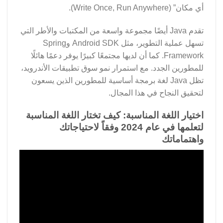
أي مكان” (Write Once, Run Anywhere).
تقدم Java أيضًا مجموعة واسعة من المكتبات والأطر التي
تسهل عملية التطوير، مثل Android SDK وSpring
Framework. كما أن لديها مجتمعًا كبيرًا يوفر دعمًا هائلًا
للمطورين الجدد. مع استمرار نمو سوق تطبيقات الأندرويد،
تظل Java لغة برمجة أساسية للمطورين الذين يسعون
لتحقيق النجاح في هذا المجال.
اختيار اللغة المناسبة: كيف تختار اللغة المناسبة
لتعلمها في عام 2024 وفقاً لاحتياجاتك
واهتماماتك