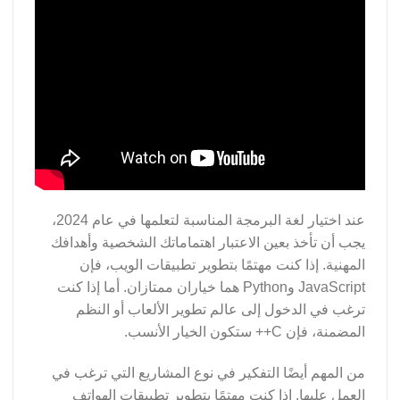
عند اختيار لغة البرمجة المناسبة لتعلمها في عام 2024،
يجب أن تأخذ بعين الاعتبار اهتماماتك الشخصية وأهدافك
المهنية. إذا كنت مهتمًا بتطوير تطبيقات الويب، فإن
JavaScript وPython هما خياران ممتازان. أما إذا كنت
ترغب في الدخول إلى عالم تطوير الألعاب أو النظم
المضمنة، فإن C++ ستكون الخيار الأنسب.
من المهم أيضًا التفكير في نوع المشاريع التي ترغب في
العمل عليها. إذا كنت مهتمًا بتطوير تطبيقات الهواتف