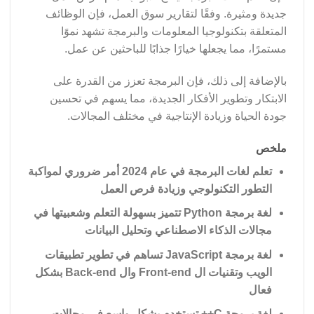
جديدة ومثيرة. وفقًا لتقارير سوق العمل، فإن الوظائف
المتعلقة بتكنولوجيا المعلومات والبرمجة تشهد نموًا
مستمرًا، مما يجعلها خيارًا جذابًا للباحثين عن عمل.
بالإضافة إلى ذلك، فإن البرمجة تعزز من القدرة على
الابتكار وتطوير الأفكار الجديدة، مما يسهم في تحسين
جودة الحياة وزيادة الإنتاجية في مختلف المجالات.
ملخص
تعلم لغات البرمجة في عام 2024 أمر ضروري لمواكبة
التطور التكنولوجي وزيادة فرص العمل
لغة برمجة Python تتميز بسهولة التعلم وشعبيتها في
مجالات الذكاء الاصطناعي وتحليل البيانات
لغة برمجة JavaScript تساهم في تطوير تطبيقات
الويب وتقنيات ال Front-end وال Back-end بشكل
فعال
لغة برمجة C++ تستخدم بشكل واسع في مجالات