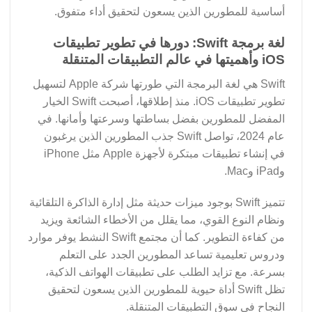
أساسية للمطورين الذين يسعون لتحقيق أداء متفوق.
لغة برمجة Swift: دورها في تطوير تطبيقات
iOS وأهميتها في عالم التطبيقات المتنقلة
Swift هي لغة البرمجة التي طورتها شركة Apple لتسهيل
تطوير تطبيقات iOS. منذ إطلاقها، أصبحت Swift الخيار
المفضل للمطورين بفضل بساطتها وسرعتها وأمانها. في
عام 2024، تواصل Swift جذب المطورين الذين يرغبون
في إنشاء تطبيقات مبتكرة لأجهزة Apple مثل iPhone
وiPad وMac.
تتميز Swift بوجود ميزات حديثة مثل إدارة الذاكرة التلقائية
ونظام النوع القوي، مما يقلل من الأخطاء الشائعة ويزيد
من كفاءة التطوير. كما أن مجتمع Swift النشط يوفر موارد
ودروس تعليمية تساعد المطورين الجدد على التعلم
بسرعة. مع تزايد الطلب على تطبيقات الهواتف الذكية،
تظل Swift أداة حيوية للمطورين الذين يسعون لتحقيق
النجاح في سوق التطبيقات المتنقلة.