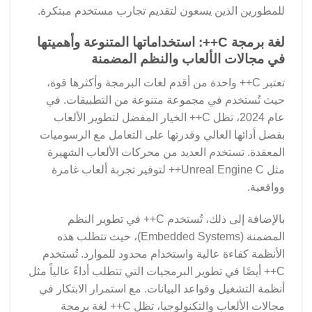
للمطورين الذين يسعون لتقديم تجارب مستخدم مبتكرة.
لغة برمجة C++: استخداماتها المتنوعة وأهميتها
في مجالات الألعاب والنظم المضمنة
تعتبر C++ واحدة من أقدم لغات البرمجة وأكثرها قوة،
حيث تُستخدم في مجموعة متنوعة من التطبيقات. في
عام 2024، تظل C++ الخيار المفضل لتطوير الألعاب
بفضل أدائها العالي وقدرتها على التعامل مع الرسوميات
المعقدة. تستخدم العديد من محركات الألعاب الشهيرة
مثل Unreal Engine C++ لتوفير تجربة ألعاب غامرة
وواقعية.
بالإضافة إلى ذلك، تُستخدم C++ في تطوير النظم
المضمنة (Embedded Systems)، حيث تتطلب هذه
الأنظمة كفاءة عالية واستخدام محدود للموارد. تُستخدم
C++ أيضًا في تطوير البرمجيات التي تتطلب أداءً عالياً مثل
أنظمة التشغيل وقواعد البيانات. مع استمرار الابتكار في
مجالات الألعاب والتكنولوجيا، تظل C++ لغة برمجة