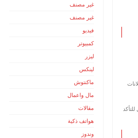
غير مصنف
غير مصنف
فيديو
كمبيوتر
ليزر
لينكس
ماكنتوش
انات
مال واعمال
مقالات
لتأكد
هواتف ذكية
وندوز