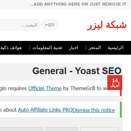
خطي
ADD ANYTHING HERE OR JUST REMOVE IT...
لمحتوى
شبكة ليزر
البحث
عن:
الرئيسية
المتجر
اخبار
تقنية المعلومات
هواتف ذكية
14
أبريل