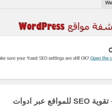
تقوية الارشفة اليومية بجوجل – تقوية SEO للمواقع عبر ادوات