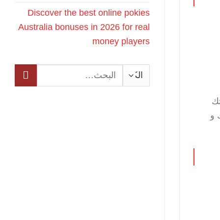
Discover the best online pokies
Australia bonuses in 2026 for real
money players
البحث
عن:
تك
 و