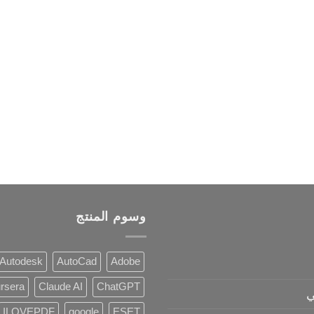
وسوم المنتج
Autodesk
AutoCad
Adobe
rsera
Claude AI
ChatGPT
ي
ILOVEPDF
google
ESET