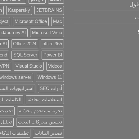
لول
n
Kaspersky
JETBRAINS
ت
oject
Microsoft Office
Mac
idJourney AI
Microsoft Visio
r AI
Office 2024
office 365
rend
SQL Server
Power BI
VPN
Visual Studio
Videos
windows server
Windows 11
أدوات SEO
استراتيجيات التس
استعلامات محادثة
الكلمات الم
تجربة مستخدم محسّنة
تحديث ا
تحسين محركات البحث
تحليل 
تصدير البيانات
تطبيقات الذكاء