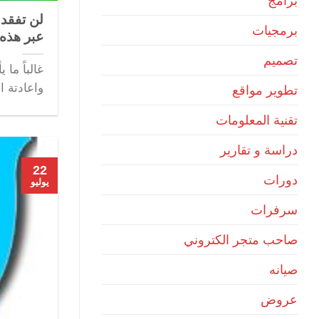
برامج
لن تفقد 
برمجيات
عبر هذه
تصميم
غالباً ما
واعادتة ا
تطوير مواقع
تقنية المعلومات
دراسة و تقارير
22
دورات
يوليو
سرفرات
صاحب متجر الكتروني
صيانه
عروض