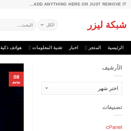
خطي
ADD ANYTHING HERE OR JUST REMOVE IT...
لمحتوى
شبكة ليزر
البحث
عن:
الرئيسية
المتجر
اخبار
تقنية المعلومات
هواتف ذكية
الأرشيف
08
يونيو
الأرشيف
تصنيفات
cPanel