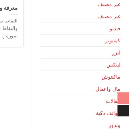
غير مصنف
معرفة و
غير مصنف
التقاط صو
فيديو
والتقاط 
صورة [...
كمبيوتر
ليزر
لينكس
ماكنتوش
مال واعمال
مقالات
هواتف ذكية
وندوز