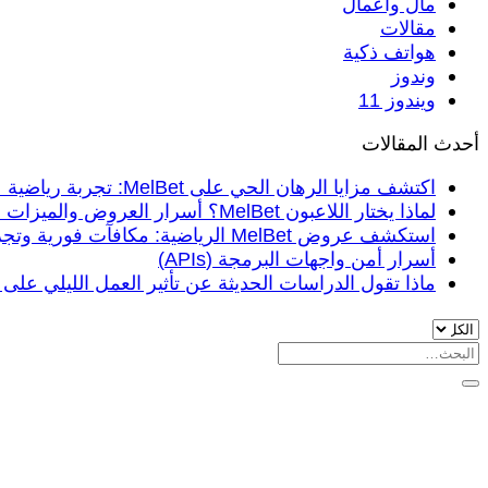
مال واعمال
مقالات
هواتف ذكية
وندوز
ويندوز 11
أحدث المقالات
اكتشف مزايا الرهان الحي على MelBet: تجربة رياضية عربية متكاملة
لماذا يختار اللاعبون MelBet؟ أسرار العروض والميزات في 2026
استكشف عروض MelBet الرياضية: مكافآت فورية وتجربة مراهنة آمنة في 2026
أسرار أمن واجهات البرمجة (APIs)
ماذا تقول الدراسات الحديثة عن تأثير العمل الليلي على 
البحث
عن: