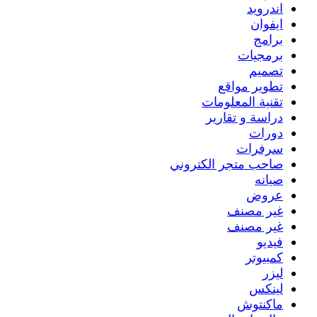
اندرويد
ايفوان
برامج
برمجيات
تصميم
تطوير مواقع
تقنية المعلومات
دراسة و تقارير
دورات
سرفرات
صاحب متجر الكتروني
صيانه
عروض
غير مصنف
غير مصنف
فيديو
كمبيوتر
ليزر
لينكس
ماكنتوش