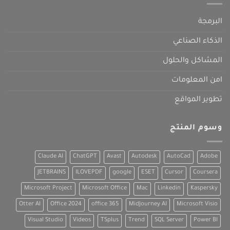
البرمجة
الذكاء الصناعي
المشاكل والحلول
امن المعلومات
تطوير المواقع
وسوم المنتج
Claude AI
ChatGPT
Avast
Autodesk
AutoCad
Adobe
JETBRAINS
ILOVEPDF
google
ESET
Cursor
Coursera
Microsoft Project
Microsoft Office
Mac
Linkedin
Kaspersky
Otter AI
Office 2024
office 365
MidJourney AI
Microsoft Visio
Visual Studio
Videos
TSplus
Trend
SQL Server
Power BI