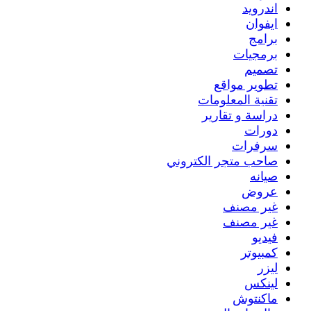
اندرويد
ايفوان
برامج
برمجيات
تصميم
تطوير مواقع
تقنية المعلومات
دراسة و تقارير
دورات
سرفرات
صاحب متجر الكتروني
صيانه
عروض
غير مصنف
غير مصنف
فيديو
كمبيوتر
ليزر
لينكس
ماكنتوش