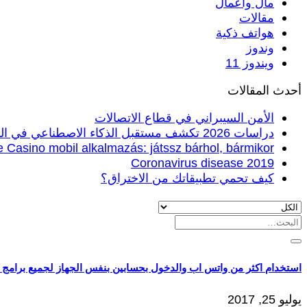
مال واعمال
مقالات
هواتف ذكية
وندوز
ويندوز 11
أحدث المقالات
الأمن السيبراني في قطاع الاتصالات
دراسات 2026 تكشف مستقبل الذكاء الاصطناعي في الرياضة
 Casino mobil alkalmazás: játssz bárhol, bármikor
Coronavirus disease 2019
كيف تحمي تطبيقاتك من الاختراق؟
البحث
عن:
استخدام اكثر من واتس اب والدخول بحسابين بنفس الجهاز لجميع برامج 
يوليو 25, 2017