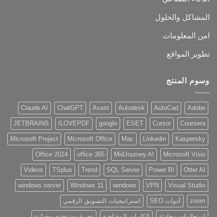
المشاكل والحلول
امن المعلومات
تطوير المواقع
وسوم المنتج
Claude AI
ChatGPT
Avast
Autodesk
AutoCad
Adobe
JETBRAINS
ILOVEPDF
google
ESET
Cursor
Coursera
Microsoft Project
Microsoft Office
Mac
Linkedin
Kaspersky
Office 2024
office 365
MidJourney AI
Microsoft Visio
Videos
TSplus
Trend
SQL Server
Power BI
Otter AI
windows server
Windows 11
windows
VPN
Visual Studio
zoom
أدوات SEO
استراتيجيات التسويق الرقمي
استعلامات محادثة
الكلمات المفتاحية
تجربة مستخدم محسّنة