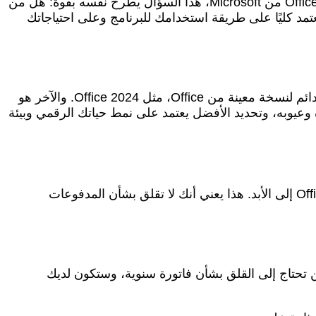
في عالم مليء بالتطبيقات والبرامج التي تتطور باستمرار، يصبح اختيار الأدوات المناسبة لنا تحديًا. وعندما يتعلق الأمر بحزمة Office من Microsoft، هذا السؤال يطرح نفسه بقوة: هل من
تمد كليًا على طريقة استخدامك للبرنامج وعلى احتياجاتك
عندما تفكر في الحصول على حزمة Office، ستجد أن Microsoft تقدم في الأساس خيارين رئيسيين. الأول هو شراء ترخيص دائم لنسخة معينة من Office، مثل Office 2024. والآخر هو
ر له مزاياه وعيوبه، وتحديد الأفضل يعتمد على نمط حياتك الرقمي وبيئة
هذا الخيار يمثل النهج التقليدي. أنت تدفع مبلغًا معينًا مرة واحدة، وتحصل على ترخيص لاستخدام تلك النسخة المحددة من Office إلى الأبد. هذا يعني أنك لا تقلق بشأن المدفوعات
ن تحتاج إلى القلق بشأن فاتورة سنوية، وستكون لديك