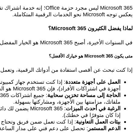
Microsoft 365 ليس مجرد ح
يعكس توجه Microsoft نحو الخدمات الرقمية المتكاملة.
لماذا يفضل الكثيرون Microsoft 365؟
في السنوات الأخيرة، أصبح Microsoft 365 هو الخيار المفضل للكثيرين، وذلك لعدة أسباب تتعلق بالمرونة، التحديثات المستمرة، والخدمات الإضافية التي يوفرها.
متى يكون Microsoft 365 هو خيارك الأفضل؟
إذا كنت تبحث عن أقصى استفادة من أدواتك الرقمية، وتعمل في بيئة تتطلب التع
العمل على أجهزة متعددة
أجهزة في اشتراكات الأفراد)، فإن Microsoft 365 هو الحل الأمثل.
الحاجة إلى مساحة تخزين سحابية
ملفاتك، مزامنتها بين الأجهزة، ومشاركتها بسهولة.
الرغبة في أحدث الميزات
إذا كان متوفرًا في خطتك).
بيئات العمل التعاونية
: إذا كنت تعمل ضمن فريق وتحتاج إلى أدوات تواصل وتعاون فعالة م
الدعم المستمر
: تحصل على دعم فني على مدار الساعة