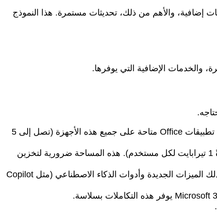
 السحابي، خدمات إضافية، والأهم من ذلك، تحديثات مستمرة. هذا النموذج
: إذا كنت تستخدم جهاز كمبيوتر مكتبي، ولاب توب، وجهاز لوحي، وهاتف ذكي، وتريد أن تكون تطبيقات Office متاحة على جميع هذه الأجهزة (تصل إلى 5
: جميع اشتراكات Microsoft 365 تأتي مع مساحة تخزين كبيرة على OneDrive (عادةً 1 تيرابايت لكل مستخدم). هذه المساحة ضرورية لتخزين
: Microsoft 365 يضمن لك دائمًا الوصول إلى أحدث الإصدارات من تطبيقات Office، بما في ذلك الميزات الجديدة وأدوات الذكاء الاصطناعي (مثل Copilot