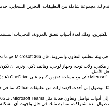
زمة Office؛ إنه خدمة اشتراك تقدم لك مجموعة شاملة من التطبيقات، التخزين
اون والمرونة، فإن Microsoft 365 هو ما تحتاجه.
ثل Microsoft Teams، فـ Microsoft 365 يوفر هذه التكاملات بسلاسة.
 طوال مدة اشتراكك، مما يطمئنك في حال واجهت أي مشكلة.