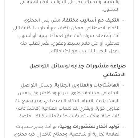
والتعبئة، وبيخليك تركز على الجوانب الأكثر أهمية في
المحتوى.
التكيف مع أساليب مختلفة:
مش بس المحتوى،
الذكاء الاصطناعي ممكن يتكيف مع أسلوب الكتابة اللي
أنت بتفضله. سواء كنت عايز لغة أكاديمية، أو أسلوب
صحفي، أو حتى كلام بسيط وعفوي، تقدر تطلب منه
يعدل النص ليتناسب مع احتياجاتك.
صياغة منشورات جذابة لوسائل التواصل
الاجتماعي
الهاشتاجات والعناوين الجذابة:
وسائل التواصل
الاجتماعي محتاجة محتوى سريع ومختصر وفي نفس
الوقت يلفت الانتباه. الذكاء الاصطناعي يقدر يصيغ لك
عناوين قوية، ويقترح لك كلمات مفتاحية (هاشتاجات)
ذات صلة، ويكتب تعليقات جذابة مناسبة لكل منصة.
توليد أفكار لمنشورات يومية:
لو أنت بتدير حسابات
لعلامة تجارية أو شخصية، ومحتاج تتأكد إن فيه محتوى