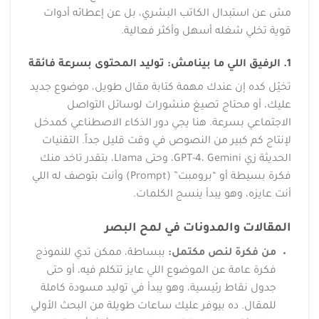
مش عن استبدال الكاتب البشري، بل عن إعطائه أدوات
قوية تخلي شغله أسهل وأكثر فعالية.
1. الرفيق اللي ما بينامش: توليد المحتوى بسرعة فائقة
تخيّل كده إن عندك مهمة كتابة مقال طويل، موضوع جديد
عليك، أو محتاج تصيغ منشورات لوسائل التواصل
الاجتماعي بسرعة. هنا يجي دور الذكاء الاصطناعي كمدخل
لإنتاج كم كبير من النصوص في وقت قليل جداً. التقنيات
الحديثة زي GPT-4، Gemini، وحتى Llama، بتقدر تاخد منك
فكرة بسيطة أو “برومبت” (Prompt) وأنت بتوصف له اللي
أنت عايزه، وهو يبدأ ينسج الكلمات.
المقالات والمدونات في لمح البصر
من فكرة لنص مكتمل:
ببساطة، ممكن تدي للنموذج
فكرة عامة عن الموضوع اللي عايز تتكلم فيه، أو حتى
جدول نقاط رئيسية، وهو يبدأ في توليد مسودة كاملة
للمقال. ده بيوفر عليك ساعات طويلة من البحث الأولي