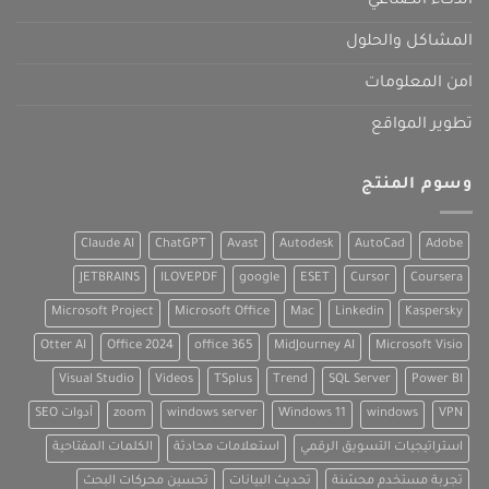
الذكاء الصناعي
المشاكل والحلول
امن المعلومات
تطوير المواقع
وسوم المنتج
Claude AI
ChatGPT
Avast
Autodesk
AutoCad
Adobe
JETBRAINS
ILOVEPDF
google
ESET
Cursor
Coursera
Microsoft Project
Microsoft Office
Mac
Linkedin
Kaspersky
Otter AI
Office 2024
office 365
MidJourney AI
Microsoft Visio
Visual Studio
Videos
TSplus
Trend
SQL Server
Power BI
VPN
windows
Windows 11
windows server
zoom
أدوات SEO
استراتيجيات التسويق الرقمي
استعلامات محادثة
الكلمات المفتاحية
تجربة مستخدم محسّنة
تحديث البيانات
تحسين محركات البحث