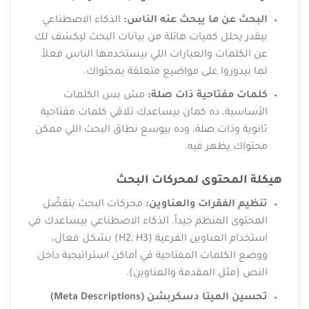
البحث عن ما يبحث عنه الناس:
الذكاء الاصطناعي
بيقدر يحلل كميات هائلة من بيانات البحث ليكشف لك
عن الكلمات والعبارات اللي بيستخدمها الناس فعلاً
لما بيدوروا على مواضيع متعلقة بمحتواك.
كلمات مفتاحية ذات صلة:
مش بس الكلمات
الأساسية، ده كمان بيساعدك تلاقي كلمات مفتاحية
ثانوية وذات صلة، وده بيوسع نطاق البحث اللي ممكن
محتواك يظهر فيه.
هيكلة المحتوى لمحركات البحث
تنظيم الفقرات والعناوين:
محركات البحث بتفضّل
المحتوى المنظم جيداً. الذكاء الاصطناعي بيساعدك في
استخدام العناوين الفرعية (H2, H3) بشكل فعال،
ووضع الكلمات المفتاحية في أماكن استراتيجية داخل
النص (مثل المقدمة والعناوين).
تحسين الميتا دسكربشن (Meta Descriptions)