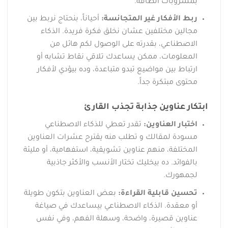
بمشروبات الطاقة.
ربط الأفكار غير المتجانسة:
أحياناً، بنحتاج نربط بين
مجالين مختلفين عشان نخلق فكرة فريدة. الذكاء
الاصطناعي، بقدرته على الوصول لكم هائل من
المعلومات، ممكن يساعدك تلاقي نقاط تشابه أو
ارتباط بين مواضيع تبدو متباعدة، وده بيؤدي لأفكار
محتوى مبتكرة جداً.
ابتكار عناوين جذابة تجذب القارئ
اختبار العناوين:
تقدر تعطي للذكاء الاصطناعي
مسودة لمقالك و تطلب منه يقترح عشرات العناوين
المختلفة، منهم عناوين تشويقية، استفهامية، أو مليئة
بالفوائد. ده بيخليك تختار الأنسب والأكثر جاذبية
لجمهورك.
تحسين قابلية القراءة:
بعض العناوين بتكون طويلة
أو معقدة. الذكاء الاصطناعي بيساعدك في صياغة
عناوين قصيرة، واضحة، وسهلة الفهم، وفي نفس