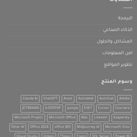
المنتديات
البرمجة
الذكاء الصناعي
المشاكل والحلول
امن المعلومات
تطوير المواقع
وسوم المنتج
Claude AI
ChatGPT
Avast
Autodesk
AutoCad
Adobe
JETBRAINS
ILOVEPDF
google
ESET
Cursor
Coursera
Microsoft Project
Microsoft Office
Mac
Linkedin
Kaspersky
Otter AI
Office 2024
office 365
MidJourney AI
Microsoft Visio
Visual Studio
Videos
TSplus
Trend
SQL Server
Power BI