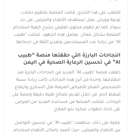
للتغلب على هذا التحدي، قامت المنصة بتنظيم حملات
توعية وورش عمل تستهدف الأطباء والمرضى على حد
سواء. كما تم تطوير محتوى تعليمي يشرح كيفية استخدام
المنصة بشكل فعال. بفضل هذه الجهود، تمكنت “طبيب
AI” من زيادة عدد المستخدمين وتعزيز الثقة في خدماتها.
النجاحات البارزة التي حققتها منصة “طبيب
AI” في تحسين الرعاية الصحية في اليمن
حققت منصة “طبيب AI” العديد من النجاحات البارزة منذ
انطلاقها. واحدة من أبرز هذه النجاحات كانت زيادة نسبة
التشخيص المبكر للأمراض المزمنة مثل السكري وارتفاع
ضغط الدم. من خلال تقديم نصائح طبية دقيقة ومبنية على
البيانات، تمكنت المنصة من مساعدة العديد من المرضى
على اتخاذ خطوات مبكرة نحو العلاج.
علاوة على ذلك، ساهمت “طبيب AI” في تحسين التواصل
بين الأطباء والمرضى. حيث أصبح بإمكان الأطباء استخدام