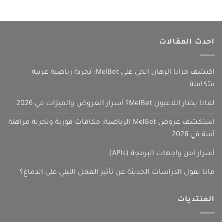
احدث المقالات
اكتشف مزايا الرهان الحي على MelBet: تجربة رياضية عربية
متكاملة
لماذا يختار اللاعبون MelBet؟ أسرار العروض والميزات في 2026
استكشف عروض MelBet الرياضية: مكافآت فورية وتجربة مراهنة
آمنة في 2026
أسرار أمن واجهات البرمجة (APIs)
ماذا تقول الدراسات الحديثة عن تأثير العمل الليلي على الدماغ؟
المنتديات