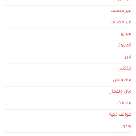
غير مصنف
غير مصنف
فيديو
كمبيوتر
ليزر
لينكس
ماكنتوش
مال واعمال
مقالات
هواتف ذكية
وندوز