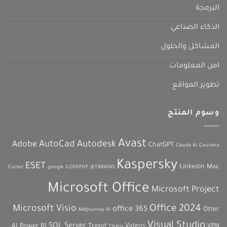
البرمجة
الذكاء الصناعي
المشاكل والحلول
امن المعلومات
تطوير المواقع
وسوم المنتج
Avast
AutoCad
Autodesk
Adobe
ChatGPT
Claude AI
Coursera
Kaspersky
ESET
Linkedin
Mac
Cursor
google
ILOVEPDF
JETBRAINS
Microsoft Office
Microsoft Project
Office 2024
Microsoft Visio
office 365
Otter
MidJourney AI
Visual Studio
SQL Server
AI
Power BI
Trend
Videos
VPN
TSplus