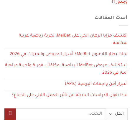
ويندوز 11
أحدث المقالات
اكتشف مزايا الرهان الحي على MelBet: تجربة رياضية عربية
متكاملة
لماذا يختار اللاعبون MelBet؟ أسرار العروض والميزات في 2026
استكشف عروض MelBet الرياضية: مكافآت فورية وتجربة مراهنة
آمنة في 2026
أسرار أمن واجهات البرمجة (APIs)
ماذا تقول الدراسات الحديثة عن تأثير العمل الليلي على الدماغ؟
البحث
عن: