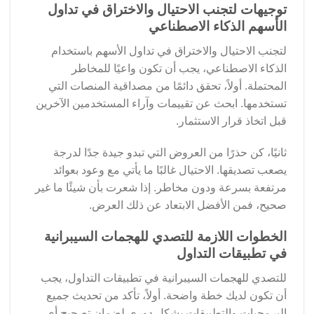
توجيهات لتجنب الاحتيال والاختراق في تداول
الأسهم الذكاء الاصطناعي
لتجنب الاحتيال والاختراق في تداول الأسهم باستخدام
الذكاء الاصطناعي، يجب أن تكون واعيًا للمخاطر
المحتملة. أولاً، تحقق دائمًا من مصداقية المنصات التي
تستخدمها. ابحث عن تقييمات وآراء المستخدمين الآخرين
قبل اتخاذ قرار الاستثمار.
ثانيًا، كن حذرًا من العروض التي تبدو جيدة جدًا لدرجة
يصعب تصديقها. الاحتيال غالبًا ما يأتي مع وعود بعوائد
مرتفعة بسرعة ودون مخاطر. إذا شعرت بأن شيئًا ما غير
صحيح، فمن الأفضل الابتعاد عن ذلك العرض.
الخطوات اللازمة للتصدي للهجمات السيبرانية
في تطبيقات التداول
للتصدي للهجمات السيبرانية في تطبيقات التداول، يجب
أن تكون لديك خطة واضحة. أولاً، تأكد من تحديث جميع
البرمجيات والتطبيقات بشكل دوري لضمان تصحيح أي