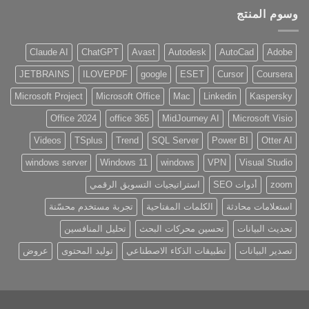
وسوم المنتج
Claude AI
ChatGPT
Avast
Autodesk
AutoCad
Adobe
JETBRAINS
ILOVEPDF
google
ESET
Cursor
Coursera
Microsoft Project
Microsoft Office
Mac
Linkedin
Kaspersky
Office 2024
office 365
MidJourney AI
Microsoft Visio
Videos
TSplus
Trend
SQL Server
Power BI
Otter AI
windows server
Windows 11
windows
VPN
Visual Studio
zoom
أدوات SEO
استراتيجيات التسويق الرقمي
استعلامات محادثة
الكلمات المفتاحية
تجربة مستخدم محسّنة
تحديث البيانات
تحسين محركات البحث
تحليل المنافسين
تصدير البيانات
تطبيقات الذكاء الاصطناعي
توليد المحتوى
عروض