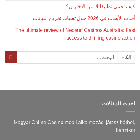
كيف تحمي تطبيقاتك من الاختراق؟
أحدث الأبحاث في 2026 حول تقنيات تخزين البيانات
The ultimate review of Neosurf Casinos Australia: Fast
access to thrilling casino action
البحث
عن:
احدث المقالات
Magyar Online Casino mobil alkalmazás: játssz bárhol,
bármikor