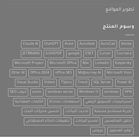
تطوير المواقع
وسوم المنتج
Claude AI
ChatGPT
Avast
Autodesk
AutoCad
Adobe
JETBRAINS
ILOVEPDF
google
ESET
Cursor
Coursera
Microsoft Project
Microsoft Office
Mac
Linkedin
Kaspersky
Otter AI
Office 2024
office 365
MidJourney AI
Microsoft Visio
Visual Studio
Videos
TSplus
Trend
SQL Server
Power BI
VPN
windows
Windows 11
windows server
zoom
أدوات SEO
استراتيجيات التسويق الرقمي
استعلامات محادثة
الكلمات المفتاحية
تجربة مستخدم محسّنة
تحديث البيانات
تحسين محركات البحث
تحليل المنافسين
تصدير البيانات
تطبيقات الذكاء الاصطناعي
توليد المحتوى
عروض