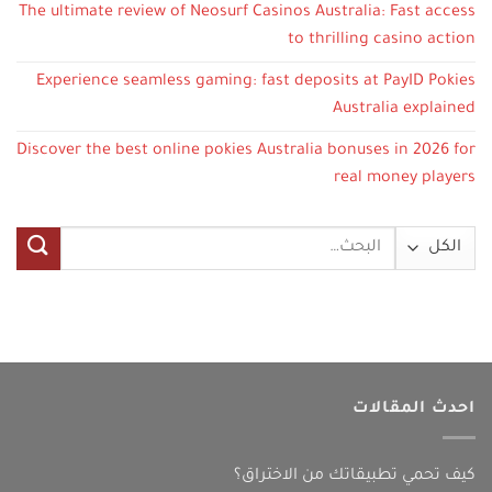
The ultimate review of Neosurf Casinos Australia: Fast access
to thrilling casino action
Experience seamless gaming: fast deposits at PayID Pokies
Australia explained
Discover the best online pokies Australia bonuses in 2026 for
real money players
البحث
عن:
احدث المقالات
كيف تحمي تطبيقاتك من الاختراق؟