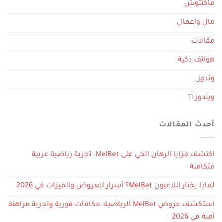
ماكنتوش
مال واعمال
مقالات
هواتف ذكية
وندوز
ويندوز 11
أحدث المقالات
اكتشف مزايا الرهان الحي على MelBet: تجربة رياضية عربية
متكاملة
لماذا يختار اللاعبون MelBet؟ أسرار العروض والميزات في 2026
استكشف عروض MelBet الرياضية: مكافآت فورية وتجربة مراهنة
آمنة في 2026