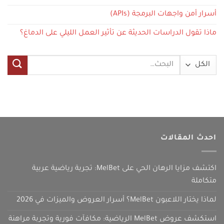
أسرار أمن واجهات البرمجة (APIs)
ماذا تقول الدراسات الحديثة عن تأثير العمل الليلي على الدماغ؟
البحث
عن:
احدث المقالات
اكتشف مزايا الرهان الحي على MelBet: تجربة رياضية عربية
متكاملة
لماذا يختار اللاعبون MelBet؟ أسرار العروض والميزات في 2026
استكشف عروض MelBet الرياضية: مكافآت فورية وتجربة مراهنة