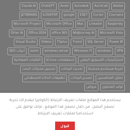
Claude AI
ChatGPT
Avast
Autodesk
AutoCad
Adobe
JETBRAINS
ILOVEPDF
google
ESET
Cursor
Coursera
Microsoft Project
Microsoft Office
Mac
Linkedin
Kaspersky
Otter AI
Office 2024
office 365
MidJourney AI
Microsoft Visio
Visual Studio
Videos
TSplus
Trend
SQL Server
Power BI
VPN
windows
Windows 11
windows server
zoom
أدوات SEO
استراتيجيات التسويق الرقمي
استعلامات محادثة
الكلمات المفتاحية
تجربة مستخدم محسّنة
تحديث البيانات
تحسين محركات البحث
تحليل المنافسين
تصدير البيانات
تطبيقات الذكاء الاصطناعي
توليد المحتوى
عروض
يستخدم هذا الموقع ملفات تعريف الارتباط (الكوكيز) ليقدم لك تجربة
تصفح أفضل. من خلال تصفح هذا الموقع ، فإنك توافق على
استخدامنا لملفات تعريف الارتباط.
قبول
جميع الحقوق محفوظة :
Copyright 2026 © LEZR.NET