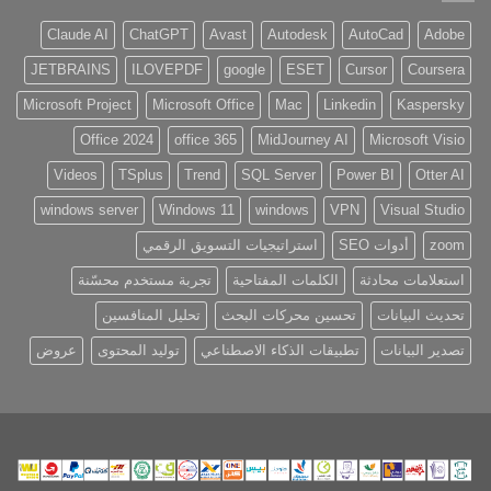
Claude AI
ChatGPT
Avast
Autodesk
AutoCad
Adobe
JETBRAINS
ILOVEPDF
google
ESET
Cursor
Coursera
Microsoft Project
Microsoft Office
Mac
Linkedin
Kaspersky
Office 2024
office 365
MidJourney AI
Microsoft Visio
Videos
TSplus
Trend
SQL Server
Power BI
Otter AI
windows server
Windows 11
windows
VPN
Visual Studio
zoom
أدوات SEO
استراتيجيات التسويق الرقمي
استعلامات محادثة
الكلمات المفتاحية
تجربة مستخدم محسّنة
تحديث البيانات
تحسين محركات البحث
تحليل المنافسين
تصدير البيانات
تطبيقات الذكاء الاصطناعي
توليد المحتوى
عروض