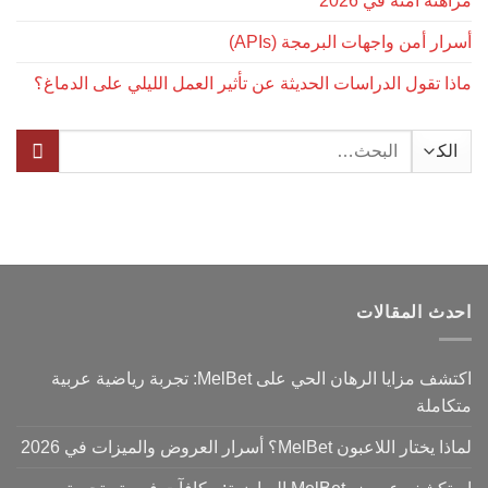
مراهنة آمنة في 2026
أسرار أمن واجهات البرمجة (APIs)
ماذا تقول الدراسات الحديثة عن تأثير العمل الليلي على الدماغ؟
البحث
عن:
احدث المقالات
اكتشف مزايا الرهان الحي على MelBet: تجربة رياضية عربية
متكاملة
لماذا يختار اللاعبون MelBet؟ أسرار العروض والميزات في 2026