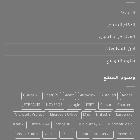
البرمجة
الذكاء الصناعي
المشاكل والحلول
امن المعلومات
تطوير المواقع
وسوم المنتج
Claude AI
ChatGPT
Avast
Autodesk
AutoCad
Adobe
JETBRAINS
ILOVEPDF
google
ESET
Cursor
Coursera
Microsoft Project
Microsoft Office
Mac
Linkedin
Kaspersky
Otter AI
Office 2024
office 365
MidJourney AI
Microsoft Visio
Visual Studio
Videos
TSplus
Trend
SQL Server
Power BI