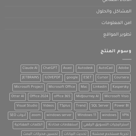
الذكاء الصناعي
المشاكل والحلول
امن المعلومات
تطوير المواقع
وسوم المنتج
Claude AI
ChatGPT
Avast
Autodesk
AutoCad
Adobe
JETBRAINS
ILOVEPDF
google
ESET
Cursor
Coursera
Microsoft Project
Microsoft Office
Mac
Linkedin
Kaspersky
Otter AI
Office 2024
office 365
MidJourney AI
Microsoft Visio
Visual Studio
Videos
TSplus
Trend
SQL Server
Power BI
VPN
windows
Windows 11
windows server
zoom
أدوات SEO
استراتيجيات التسويق الرقمي
استعلامات محادثة
الكلمات المفتاحية
تجربة مستخدم محسّنة
تحديث البيانات
تحسين محركات البحث