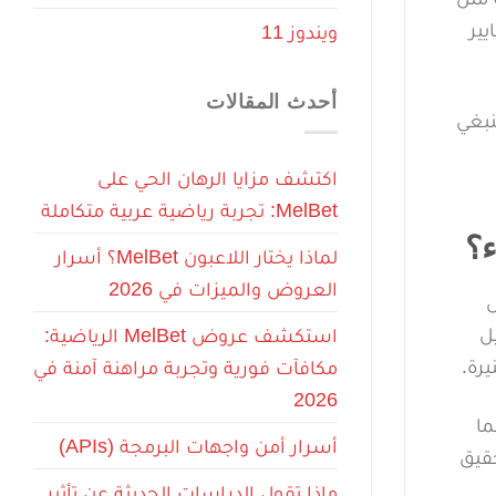
يير
ويندوز 11
أحدث المقالات
نبغي
اكتشف مزايا الرهان الحي على
MelBet: تجربة رياضية عربية متكاملة
ء؟
لماذا يختار اللاعبون MelBet؟ أسرار
العروض والميزات في 2026
ل
ل
استكشف عروض MelBet الرياضية:
رة.
مكافآت فورية وتجربة مراهنة آمنة في
2026
ما
أسرار أمن واجهات البرمجة (APIs)
قيق
ماذا تقول الدراسات الحديثة عن تأثير