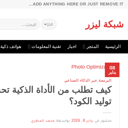
خطي
ADD ANYTHING HERE OR JUST REMOVE IT...
لمحتوى
شبكة ليزر
البحث
عن:
الرئيسية
المتجر
اخبار
تقنية المعلومات
هواتف ذكية
08
يناير
البرمجة عبر الذكاء الصناعي
توليد الكود؟
منشور في
يناير 8, 2026
بواسطة
محمد المطري