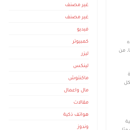
غير مصنف
غير مصنف
فيديو
كمبيوتر
ه
. من
ليزر
لينكس
ماكنتوش
كل
مال واعمال
مقالات
هواتف ذكية
ة
وندوز
ة مثل