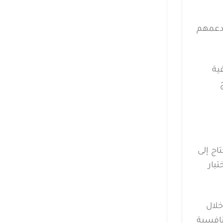
ودعمهم
ية
اج إلى
بار
خلال
نافسية