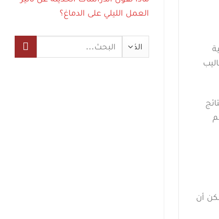
العمل الليلي على الدماغ؟
البحث
ة
عن:
اليب
ائج
م
 يمكن أن