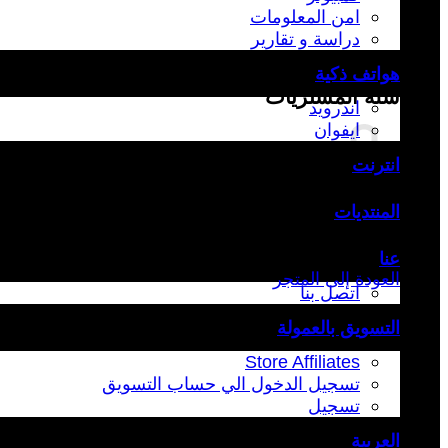
امن المعلومات
دراسة و تقارير
هواتف ذكية
سلة المشتريات
اندرويد
ايفوان
انترنت
المنتديات
عنا
العودة إلى المتجر
اتصل بنا
التسويق بالعمولة
Store Affiliates
تسجيل الدخول الي حساب التسويق
تسجيل
العربية