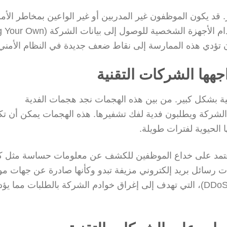
ر. قد يكون الموظفون غير المدربين أو غير الواعين بمخاطر الأ
السبب وراء العديد من الانتهاكات الأمنية. كما أن استخدام الأجهزة الشخصية للوصول 
اجهها الشركات التقنية
نية بشكل كبير. من بين هذه الهجمات نجد هجمات الفدية
 بيانات الشركة ويطلبون فدية لفك تشفيرها. هذه الهجمات يمكن أن ت
 الحيوية لفترات طويلة.
مات التصيد الاحتيالي (Phishing)، التي تعتمد على خداع الموظفين للكشف عن معلومات حساسة م
ات رسائل بريد إلكتروني مزيفة تبدو وكأنها صادرة عن جهات مو
بالإضافة إلى ذلك، هناك هجمات الحرمان من الخدمة (DDoS)، التي تهدف إلى إغراق خوادم الشركة بالطلبات م