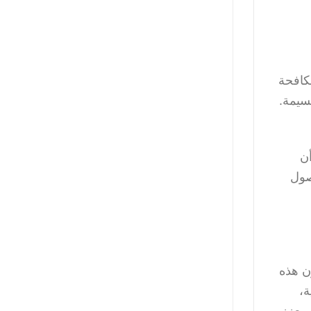
كافحة
 جسيمة.
Identity ) لضمان أن
صول
ن هذه
ة،
ويعزز