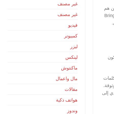
غير مصنف
من هم
غير مصنف
إلى بيانات الشركة (Bring Your Own
فيديو
كمبيوتر
ليزر
كون
لينكس
ماكنتوش
ثل كلمات
مال واعمال
ثوقة.
مقالات
ما يؤدي إلى
هواتف ذكية
وندوز