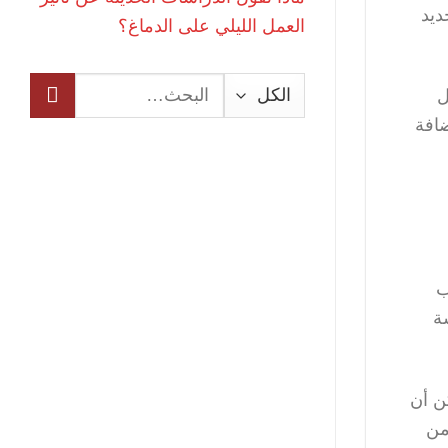
ديد
العمل الليلي على الدماغ؟
البحث
التسلل
عن:
إضافة
ب
ة
ن أن
من