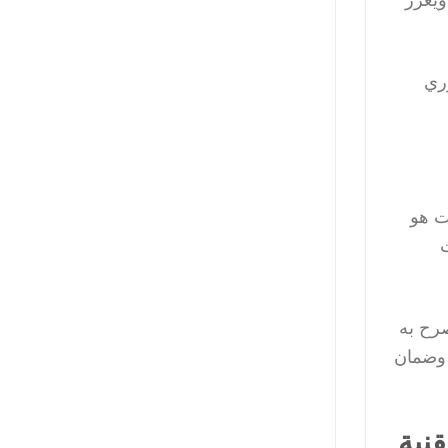
ري
ت هو
صرح به
 وضمان
نية