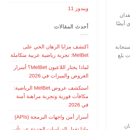
ويندوز 11
قدان
 أيضًا
أحدث المقالات
اكتشف مزايا الرهان الحي على
ستجابة
MelBet: تجربة رياضية عربية متكاملة
 خرق البيانات بلغ
لماذا يختار اللاعبون MelBet؟ أسرار
العروض والميزات في 2026
استكشف عروض MelBet الرياضية:
مكافآت فورية وتجربة مراهنة آمنة
في 2026
أسرار أمن واجهات البرمجة (APIs)
ان
ماذا تقول الدراسات الحديثة عن تأثير