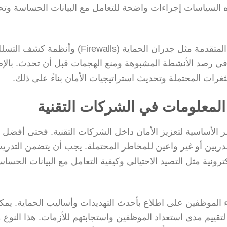
لسياسات إجراءات واضحة للتعامل مع البيانات الحساسة وتح
ثانيًا، يجب على الشركات الاستثمار في تقنيات الحماية المتقدمة مثل جدران الحماية (Firewalls) وأنظمة كشف 
I). هذه الأدوات تساعد في رصد الأنشطة المشبوهة ومنع الهجمات قبل أن تحدث. بال
ثغرات المحتملة وتحديث استراتيجيات الأمان بناءً على ذلك.
لمعلومات في الشركات التقنية
 الأساسية لتعزيز الأمان داخل الشركات التقنية. فحتى أفضل
مدربين أو غير واعين للمخاطر المحتملة. يجب أن يتضمن التدري
ونية مثل التصيد الاحتيالي وكيفية التعامل مع البيانات الحساس
ء الموظفين على اطلاع بأحدث التهديدات وأساليب الحماية. يمك
لتقييم مدى استعداد الموظفين واستجابتهم للأزمات. هذا النوع 