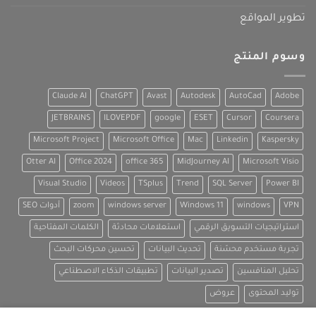
تطوير المواقع
وسوم المنتج
Claude AI
ChatGPT
Avast
Autodesk
AutoCad
Adobe
JETBRAINS
ILOVEPDF
google
ESET
Cursor
Coursera
Microsoft Project
Microsoft Office
Mac
Linkedin
Kaspersky
Otter AI
Office 2024
office 365
MidJourney AI
Microsoft Visio
Visual Studio
Videos
TSplus
Trend
SQL Server
Power BI
VPN
windows
Windows 11
windows server
zoom
أدوات SEO
استراتيجيات التسويق الرقمي
استعلامات محادثة
الكلمات المفتاحية
تجربة مستخدم محسّنة
تحديث البيانات
تحسين محركات البحث
تحليل المنافسين
تصدير البيانات
تطبيقات الذكاء الاصطناعي
توليد المحتوى
عروض