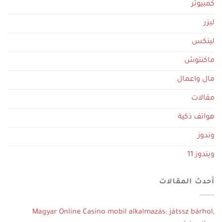
كمبيوتر
ليزر
لينكس
ماكنتوش
مال واعمال
مقالات
هواتف ذكية
وندوز
ويندوز 11
أحدث المقالات
Magyar Online Casino mobil alkalmazás: játssz bárhol,