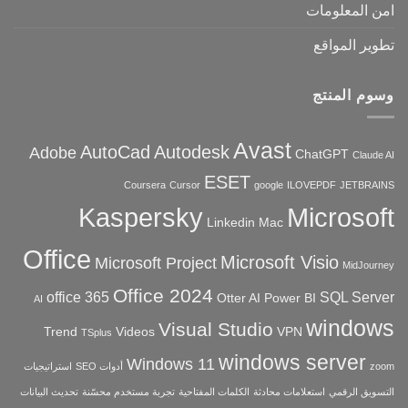
امن المعلومات
تطوير المواقع
وسوم المنتج
Avast
AutoCad
Autodesk
Adobe
ChatGPT
Claude AI
ESET
Coursera
Cursor
google
ILOVEPDF
JETBRAINS
Microsoft
Kaspersky
Linkedin
Mac
Office
Microsoft Visio
Microsoft Project
MidJourney
Office 2024
office 365
SQL Server
Otter AI
Power BI
AI
windows
Visual Studio
Trend
Videos
VPN
TSplus
windows server
Windows 11
zoom
أدوات SEO
استراتيجيات
التسويق الرقمي
استعلامات محادثة
الكلمات المفتاحية
تجربة مستخدم محسّنة
تحديث البيانات