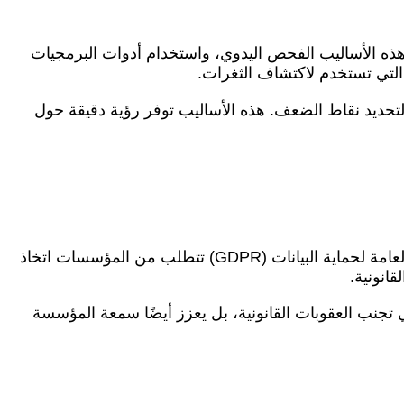
 هذه الأساليب الفحص اليدوي، واستخدام أدوات البرمجيات
Penet) لمحاكاة الهجمات الحقيقية على الأنظمة لتحديد نقاط الضعف. هذه الأساليب توفر رؤية دقيقة حول
تعتبر الامتثال للقوانين والتشريعات المتعلقة بالأمان السيبراني أمرًا بالغ الأهمية للمؤسسات. العديد من القوانين مثل اللائحة العامة لحماية البيانات (GDPR) تتطلب من المؤسسات اتخاذ
انونية.
ي تجنب العقوبات القانونية، بل يعزز أيضًا سمعة المؤسسة