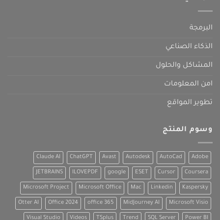
البرمجة
الذكاء الصناعي
المشاكل والحلول
امن المعلومات
تطوير المواقع
وسوم المنتج
Claude AI
ChatGPT
Avast
Autodesk
AutoCad
Adobe
JETBRAINS
ILOVEPDF
google
ESET
Cursor
Coursera
Microsoft Project
Microsoft Office
Mac
Linkedin
Kaspersky
Otter AI
Office 2024
office 365
MidJourney AI
Microsoft Visio
Visual Studio
Videos
TSplus
Trend
SQL Server
Power BI