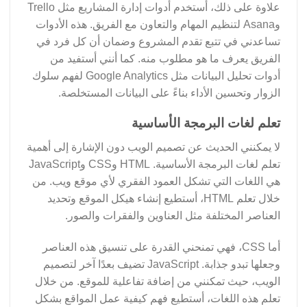
علاوة على ذلك، أستخدم أدوات إدارة المشاريع مثل Trello
وAsana لتنظيم المهام والتعاون مع الفريق. هذه الأدوات
تساعدني في تتبع تقدم المشروع وضمان أن كل فرد في
الفريق يعرف ما هو مطلوب منه. كما أنني أستفيد من
أدوات تحليل البيانات مثل Google Analytics لفهم سلوك
الزوار وتحسين الأداء بناءً على البيانات المستخلصة.
تعلم لغات البرمجة الأساسية
لا يمكنني الحديث عن تصميم الويب دون الإشارة إلى أهمية
تعلم لغات البرمجة الأساسية. HTML وCSS وJavaScript
هي اللغات التي تشكل العمود الفقري لأي موقع ويب. من
خلال تعلم HTML، أستطيع إنشاء هيكل الموقع وتحديد
العناصر المختلفة مثل العناوين والفقرات والصور.
أما CSS، فهي تمنحني القدرة على تنسيق هذه العناصر
وجعلها تبدو جذابة. JavaScript تضيف بعدًا آخر لتصميم
الويب، حيث تمكنني من إضافة تفاعلية للموقع. من خلال
تعلم هذه اللغات، أستطيع فهم كيفية عمل المواقع بشكل