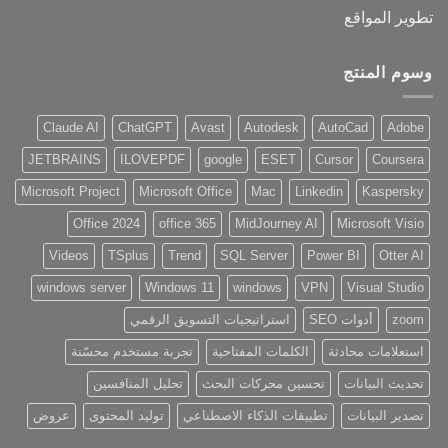
تطوير المواقع
وسوم المنتج
Claude AI
ChatGPT
Avast
Autodesk
AutoCad
Adobe
JETBRAINS
ILOVEPDF
google
ESET
Cursor
Coursera
Microsoft Project
Microsoft Office
Mac
Linkedin
Kaspersky
Office 2024
office 365
MidJourney AI
Microsoft Visio
Videos
TSplus
Trend
SQL Server
Power BI
Otter AI
windows server
Windows 11
windows
VPN
Visual Studio
zoom
أدوات SEO
استراتيجيات التسويق الرقمي
استعلامات محادثة
الكلمات المفتاحية
تجربة مستخدم محسّنة
تحديث البيانات
تحسين محركات البحث
تحليل المنافسين
تصدير البيانات
تطبيقات الذكاء الاصطناعي
توليد المحتوى
عروض