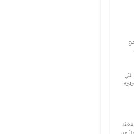
مج
قتة التي
حاجة
لماك. فعند
اً من