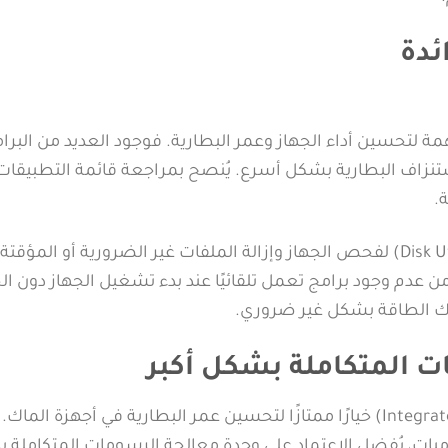
ئدة
مة لتحسين أداء الجهاز وعمر البطارية. فوجود العديد من البرا
 استنزاف البطارية بشكل أسرع. يُنصح بمراجعة قائمة التطبيقات
.
يمكن استخدام أدوات مثل “أداة تنظيف القرص” (Disk Utility) لفحص الجهاز وإزالة الملفات غير الضرورية أو المؤ
 من عدم وجود برامج تعمل تلقائيًا عند بدء تشغيل الجهاز دون ال
لاك الطاقة بشكل غير ضروري.
 المتكاملة بشكل أكبر
تعتبر وحدة معالجة الرسومات المتكاملة (Integrated Graphics) خيارًا ممتازًا لتحسين عمر البطارية في أجهزة ا
وميات، يُفضل الاعتماد على وحدة معالجة الرسومات المتكاملة بدل