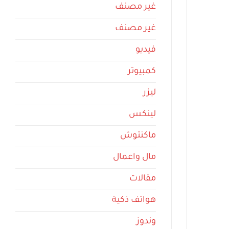
غير مصنف
غير مصنف
فيديو
كمبيوتر
ليزر
لينكس
ماكنتوش
مال واعمال
مقالات
هواتف ذكية
وندوز