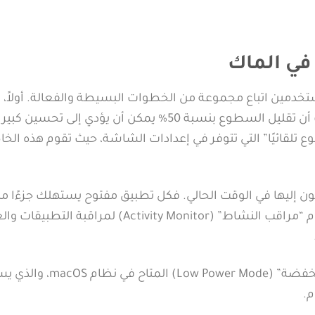
في الماك
تخدمين اتباع مجموعة من الخطوات البسيطة والفعالة. أولاً، 
تقليل سطوع الشاشة إلى مستوى مريح للعينين، حيث أن تقليل السطوع بنسبة 50% يمكن أن يؤدي إلى تحسين
 تلقائيًا” التي تتوفر في إعدادات الشاشة، حيث تقوم هذه الخ
اجون إليها في الوقت الحالي. فكل تطبيق مفتوح يستهلك جزءًا من
النظام، مما يؤدي إلى استنزاف البطارية. يمكن استخدام “مراقب النشاط” (Activity Monitor) ل
بالإضافة إلى ذلك، يُفضل استخدام وضع “الطاقة المنخفضة” (Low Power Mode) ال
م.