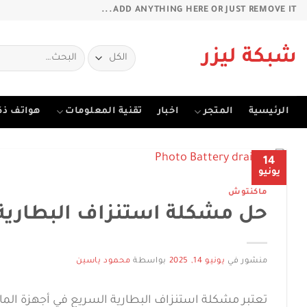
خطي
ADD ANYTHING HERE OR JUST REMOVE IT...
لمحتوى
البحث
شبكة ليزر
عن:
الرئيسية
المتجر
اخبار
تقنية المعلومات
هواتف ذك
14
يونيو
ماكنتوش
حل مشكلة استنزاف البطارية
منشور في
يونيو 14, 2025
بواسطة
محمود ياسين
تعتبر مشكلة استنزاف البطارية السريع في أجهزة الما