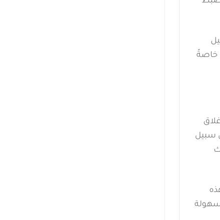
يمكن للمستخدم ضبط
 (Put Hard Disks to Sleep) لتقليل
 خاصةً
غلاق
ى سبيل
ك
ذه
بسهولة