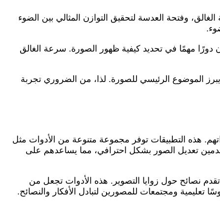
 يعد خطوة أساسية لتحقيق نتائج تصوير متميزة. يجب على المصورين فهم كيفية ضبط ISO، وسرعة الغالق، وفتحة العدسة لتحقيق التوازن المثالي بين الضوء
دسة أيضًا تلعبان دورًا مهمًا في تحديد كيفية ظهور الصورة. سرعة الغالق
فيات ضبابية، مما يبرز الموضوع الرئيسي للصورة. لذا، من الضروري تجربة
تهم. هذه التطبيقات توفر مجموعة متنوعة من الأدوات مثل
رات التعريض الضوئي. على سبيل المثال، تطبيقات مثل Lightroom وSnapseed تتيح للمستخدمين تعديل الصور بشكل احترافي، مما يساعدهم على
تقدم نصائح حول زوايا التصوير. هذه الأدوات تجعل من
ا تعليمية ومجتمعات للمصورين لتبادل الأفكار والنصائح.