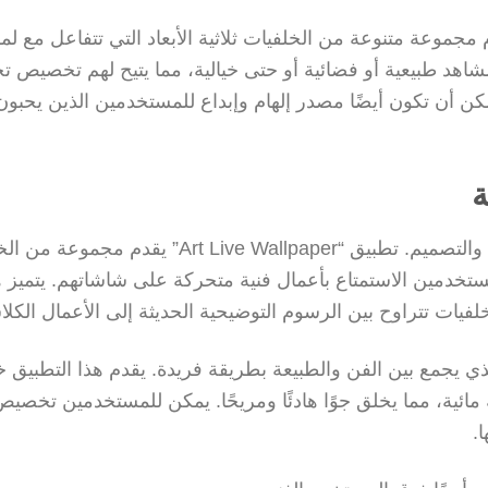
 “Live Wallpapers 3D”، الذي يقدم مجموعة متنوعة من الخلفيات ثلاثية الأبعاد التي تتفاعل م
هد طبيعية أو فضائية أو حتى خيالية، مما يتيح لهم تخصيص تج
 أن تكون أيضًا مصدر إلهام وإبداع للمستخدمين الذين يحبون
ة
تعتبر الخلفيات الفنية المتحركة خيارًا مثاليًا لعشاق الفن والتصميم. تطبيق “Art Live Wallpaper
مستخدمين الاستمتاع بأعمال فنية متحركة على شاشاتهم. يتميز ه
فيات تتراوح بين الرسوم التوضيحية الحديثة إلى الأعمال الكلا
خر يستحق الذكر هو “Koi Live Wallpaper”، الذي يجمع بين الفن والطبيعة بطريقة فريدة. يقدم هذا التطب
ئية، مما يخلق جوًا هادئًا ومريحًا. يمكن للمستخدمين تخصيص
.