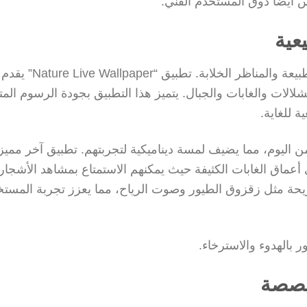
 أيضًا ذوق المستخدم الفني.
عية
تعتبر الخلفيات الطبيعية المتحركة خيارًا رائعًا لمحبي الطبيعة والمناظر الخلابة. تطبيق “Nature Live Wallpaper” يقدم
الات والغابات والجبال. يتميز هذا التطبيق بجودة الرسوم الم
ة للغاية.
اليوم، مما يضيف لمسة ديناميكية لتجربتهم. تطبيق آخر مميز
المستخدمين إلى أعماق الغابات الكثيفة حيث يمكنهم الاستمتاع بمشاهد الأشجار
 مريحة مثل زقزوق الطيور وصوت الرياح، مما يعزز تجربة المست
 بالهدوء والاسترخاء.
خصصة