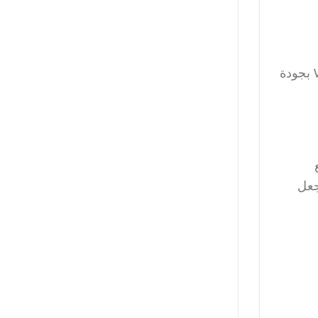
تطبيق “Walli” هو أحد هذه التطبيقات التي تتيح للمستخدمين تحميل صور فنية أو تصميم خلفيات خاصة بهم. يتميز Walli بجودة
جعل