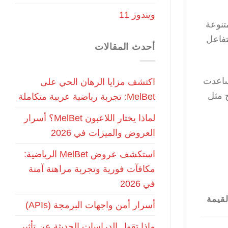
ويندوز 11
تنوعة
تفاعل
أحدث المقالات
 ساعدت
اكتشف مزايا الرهان الحي على
 مثل
MelBet: تجربة رياضية عربية متكاملة
لماذا يختار اللاعبون MelBet؟ أسرار
العروض والميزات في 2026
استكشف عروض MelBet الرياضية:
مكافآت فورية وتجربة مراهنة آمنة
في 2026
لقيمة
أسرار أمن واجهات البرمجة (APIs)
ماذا تقول الدراسات الحديثة عن تأثير