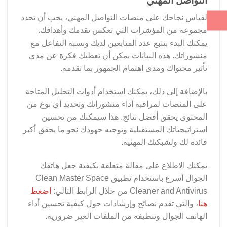
التواصل المهني
لقياس نجاحك على منصات التواصل المهني، يجب أن تحدد
مجموعة من المؤشرات التي تعكس تقدمك وأهدافك.
يمكنك البدء بتتبع عدد المتابعين لديك ونسبة التفاعل مع
منشوراتك. هذه البيانات يمكن أن تعطيك فكرة عن مدى
تأثير محتواك ومدى اهتمام الجمهور بما تقدمه.
بالإضافة إلى ذلك، يمكنك استخدام أدوات التحليل المتاحة
على المنصات لمراقبة أداء منشوراتك وتحديد أي نوع من
المحتوى يحقق أفضل نتائج. هذا سيمكنك من تحسين
استراتيجياتك المستقبلية وتوجيه جهودك نحو ما يحقق أكبر
فائدة لك ولشبكتك المهنية.
يمكنك الاطلاع على مقالة متعلقة بكيفية جعل هاتفك
الجوال أسرع باستخدام تطبيق Clean Master Space
Cleaner and Antivirus من خلال الرابط التالي:
اضغط
هنا
، والتي تقدم نصائح وإرشادات حول كيفية تحسين أداء
الهاتف الجوال وتنظيفه من الملفات الغير ضرورية.