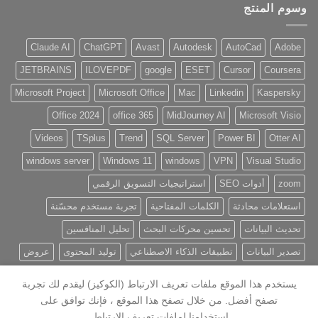
وسوم المنتج
Claude AI
ChatGPT
Avast
Autodesk
AutoCad
Adobe
JETBRAINS
ILOVEPDF
google
ESET
Cursor
Coursera
Microsoft Project
Microsoft Office
Mac
Linkedin
Kaspersky
Office 2024
office 365
MidJourney AI
Microsoft Visio
Videos
TSplus
Trend
SQL Server
Power BI
Otter AI
windows server
Windows 11
windows
VPN
Visual Studio
zoom
أدوات SEO
استراتيجيات التسويق الرقمي
استعلامات محادثة
الكلمات المفتاحية
تجربة مستخدم محسّنة
تحديث البيانات
تحسين محركات البحث
تحليل المنافسين
تصدير البيانات
تطبيقات الذكاء الاصطناعي
توليد المحتوى
عروض
يستخدم هذا الموقع ملفات تعريف الارتباط (الكوكيز) ليقدم لك تجربة
تصفح أفضل. من خلال تصفح هذا الموقع ، فإنك توافق على
استخدامنا لملفات تعريف الارتباط.