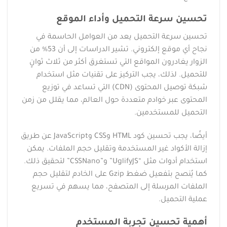
تحسين سرعة التحميل وأداء الموقع
تحسين سرعة التحميل يعد من العوامل الحاسمة في
نجاح أي موقع إلكتروني. تشير الدراسات إلى أن 53% من
الزوار يغادرون المواقع التي تستغرق أكثر من ثلاث ثوانٍ
للتحميل. لذلك، يجب التركيز على تقنيات مثل استخدام
شبكة توصيل المحتوى (CDN) التي تساعد في توزيع
المحتوى عبر خوادم متعددة حول العالم، مما يقلل من زمن
التحميل للمستخدمين.
أيضًا، يجب تحسين كود HTML وCSS وJavaScript عن طريق
إزالة الأكواد غير المستخدمة وتقليل حجم الملفات. يمكن
استخدام أدوات مثل “UglifyJS” و”CSSNano” لتحقيق ذلك.
كما يُنصح بتفعيل ضغط Gzip على الخادم لتقليل حجم
الملفات المرسلة إلى المتصفح، مما يسهم في تسريع
عملية التحميل.
أهمية تحسين تجربة المستخدم