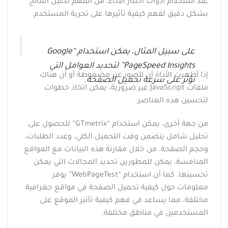
عند استخدام أدوات اختبار الأداء، من المهم تحليل النتائج
بشكل دقيق لفهم كيفية تأثيرها على تجربة المستخدم.
على سبيل المثال، يمكن استخدام “Google
PageSpeed Insights” لتحديد العوامل التي
إذا أظهرت الأداة أن الصور غير مضغوطة أو أن هناك
تؤثر على سرعة تحميل الصفحة.
ملفات JavaScript غير ضرورية، يمكن اتخاذ خطوات
لتحسين هذه العناصر.
من جهة أخرى، يمكن استخدام “GTmetrix” للحصول على
تحليل شامل يتضمن وقت التحميل الكلي، وعدد الطلبات،
وحجم الصفحة. من خلال مقارنة هذه البيانات مع المواقع
المنافسة، يمكن للمطورين تحديد المجالات التي يمكن
تحسينها. كما أن استخدام “WebPageTest” يوفر
معلومات حول كيفية تحميل الصفحة في مواقع جغرافية
مختلفة، مما يساعد في فهم كيفية تأثير الموقع على
المستخدمين في مناطق مختلفة.