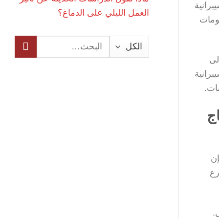
برانية
العمل الليلي على الدماغ؟
ومات
البحث
عن:
لى
برانية
ات.
اج
إن
رع
.