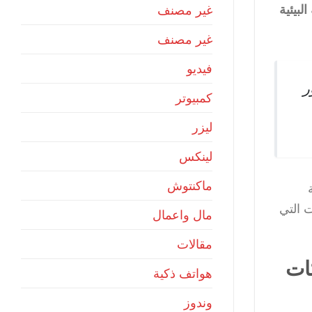
لبيئية
غير مصنف
غير مصنف
فيديو
ر
كمبيوتر
ليزر
لينكس
ماكنتوش
ت التي
مال واعمال
مقالات
كات
هواتف ذكية
وندوز