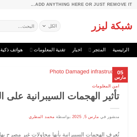
خطي
ADD ANYTHING HERE OR JUST REMOVE IT...
لمحتوى
شبكة ليزر
البحث
عن:
الرئيسية
المتجر
اخبار
تقنية المعلومات
هواتف ذكية
05
مارس
امن المعلومات
تأثير الهجمات السيبرانية على ال
منشور في
مارس 5, 2025
بواسطة
محمد المطري
تُعرف الهجمات السيبرانية بأنها محاولات غير مصرح به