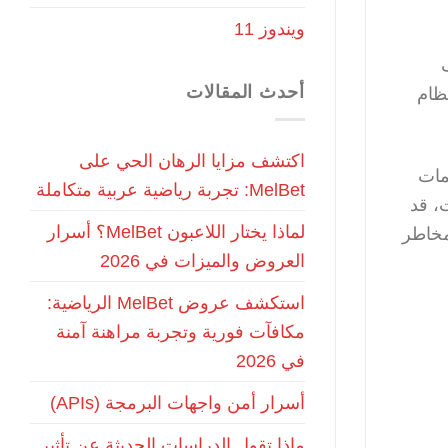
ويندوز 11
أحدث المقالات
ظام
اكتشف مزايا الرهان الحي على
مات
MelBet: تجربة رياضية عربية متكاملة
، قد
لماذا يختار اللاعبون MelBet؟ أسرار
مخاطر
العروض والميزات في 2026
استكشف عروض MelBet الرياضية:
مكافآت فورية وتجربة مراهنة آمنة
في 2026
أسرار أمن واجهات البرمجة (APIs)
ماذا تقول الدراسات الحديثة عن تأثير