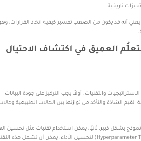
حيزات تاريخية.
ا يعني أنه قد يكون من الصعب تفسير كيفية اتخاذ القرارات، وهو
.
علُّم العميق في اكتشاف الاحتيال
تراتيجيات والتقنيات. أولاً، يجب التركيز على جودة البيانات
القيم الشاذة والتأكد من توازنها بين الحالات الطبيعية وحالات
موذج بشكل كبير. ثانيًا، يمكن استخدام تقنيات مثل تحسين ال
المعماري للنموذج واختيار المعلمات المناسبة (Hyperparameter Tuning) لتحسين الأداء. يمكن أن تشمل هذه 