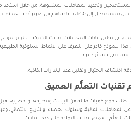
 سلوك المستخدمين وتحديد المعاملات المشبوهة. من خلال استخدام
الشبكات العصبية، تمكنت الشركة من تقليل نسبة الاحتيال بنسبة تصل إلى 50%، مما ساهم في تعزيز ثقة العملاء 
ام شركة “MasterCard” للتعلُّم العميق في تحليل بيانات المعاملات. قامت الشركة بتطوير نمو
 هذا النموذج قادر على التعرف على الأنماط السلوكية الطبيعية
تسبب في خسائر كبيرة.
 تقنيات التعلُّم العميق
يق يتطلب جمع كميات هائلة من البيانات وتنظيفها وتحضيرها قبل
المعاملات المالية، وسلوك العملاء، والتاريخ الائتماني، وغي
التعلُّم العميق لتدريب النماذج على هذه البيانات.