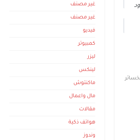
غير مصنف
ود
غير مصنف
فيديو
كمبيوتر
ليزر
لينكس
لخسائر
ماكنتوش
مال واعمال
مقالات
هواتف ذكية
وندوز