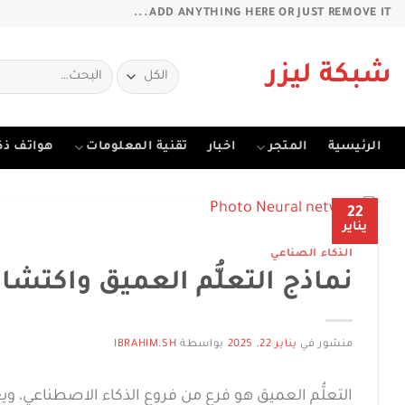
خطي
ADD ANYTHING HERE OR JUST REMOVE IT...
لمحتوى
البحث
شبكة ليزر
عن:
الرئيسية
المتجر
اخبار
تقنية المعلومات
هواتف ذك
22
يناير
الذكاء الصناعي
نماذج التعلُّم العميق واكتشاف
منشور في
يناير 22, 2025
بواسطة
IBRAHIM.SH
التعلُّم العميق هو فرع من فروع الذكاء الاصطناعي، 