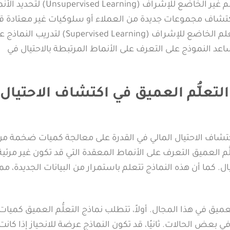
تتضمن عملية التحليل أيضًا استخدام تقنيات مثل التعلم غير الخاضع للإشراف (ised Learning
 اكتشاف مجموعات جديدة من العملاء أو سلوكيات غير معتادة ق
إلى وجود احتيال. بالإضافة إلى ذلك، يمكن استخدام التعلم الخاضع للإشراف (Supervised Learning) لتدري
اعد النموذج على التعرف على الأنماط المرتبطة بالاحتيال في
لتعلُّم العميق في اكتشاف الاحتيال
 اكتشاف الاحتيال المالي في القدرة على معالجة كميات ضخمة من
ُّم العميق التعرف على الأنماط المعقدة التي قد تكون غير مرئية
. كما أن هذه النماذج تتعلم باستمرار من البيانات الجديدة، مم
ميق في هذا المجال. أولاً، تتطلب نماذج التعلُّم العميق كميات 
 بعض الحالات. ثانيًا، قد تكون النماذج عرضة للانحياز إذا كانت