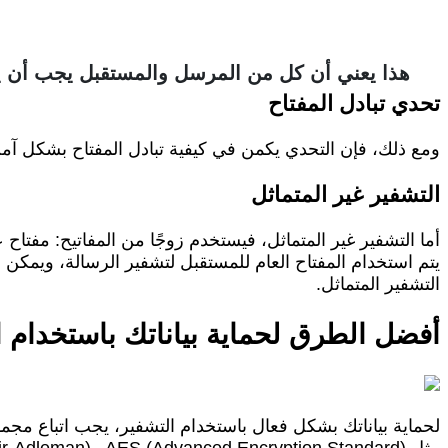
هذا يعني أن كل من المرسل والمستقبل يجب أن يت
تحدي تبادل المفتاح
ومع ذلك، فإن التحدي يكمن في كيفية تبادل المفتاح بشكل آ
التشفير غير المتماثل
أما التشفير غير المتماثل، فيستخدم زوجًا من المفاتيح: مفتا
يتم استخدام المفتاح العام للمستقبل لتشفير الرسالة، ويمكن
التشفير المتماثل.
أفضل الطرق لحماية بياناتك باستخدام ا
لحماية بياناتك بشكل فعال باستخدام التشفير، يجب اتباع مجمو
مثل AES (Advanced Encryption Standard) وRSA (Rivest-Shamir-Adleman)، والتي تعتبر من بين الأكثر أمانًا.